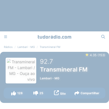
Rádios
Lambari - MG
Transmineral FM
★
4.35
(
153
)
92.7
Transmineral FM
Lambari
-
MG
128
25
Compartilhar
Site