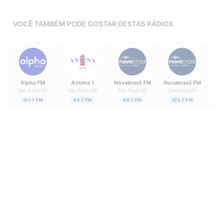
VOCÊ TAMBÉM PODE GOSTAR DESTAS RÁDIOS
Alpha FM
Antena 1
Novabrasil FM
Novabrasil FM
E
São Paulo
/
SP
São Paulo
/
SP
São Paulo
/
SP
Campinas
/
SP
Sã
101.7 FM
94.7 FM
89.7 FM
103.7 FM