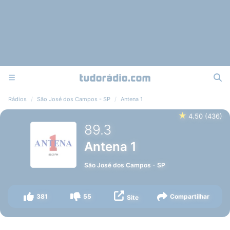
Rádios
São José dos Campos - SP
Antena 1
★
4.50
(
436
)
89.3
Antena 1
São José dos Campos
-
SP
381
55
Compartilhar
Site