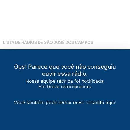
LISTA DE RÁDIOS DE SÃO JOSÉ DOS CAMPOS
80.1
FM
99 FM
-
Taubaté
Ops! Parece que você não conseguiu
80.9
FM
Rede Salvação
-
Taubaté
ouvir essa rádio.
Nossa equipe técnica foi notificada.
84.9
FM
Rádio Mensagem
-
Jacareí
Em breve retornaremos.
88.3
FM
Melphis FM
-
São José dos Campos
Você também pode tentar ouvir clicando aqui.
89.3
FM
Antena 1
-
São José dos Campos
90.3
FM
Ótima FM
-
São José dos Campos