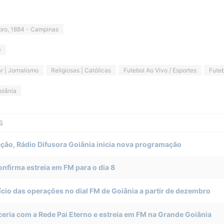
bro, 1884 - Campinas
0
r | Jornalismo
Religiosas | Católicas
Futebol Ao Vivo / Esportes
Futeb
oiânia
S
ção, Rádio Difusora Goiânia inicia nova programação
onfirma estreia em FM para o dia 8
nício das operações no dial FM de Goiânia a partir de dezembro
ceria com a Rede Pai Eterno e estreia em FM na Grande Goiânia