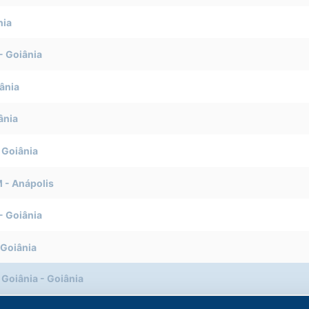
nia
-
Goiânia
ânia
ânia
-
Goiânia
M
-
Anápolis
-
Goiânia
Goiânia
 Goiânia
-
Goiânia