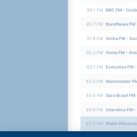
90.1
FM
RBC FM
-
Goiâ
90.7
FM
BandNews FM
91.9
FM
Vinha FM
-
Goi
92.3
FM
Fonte FM
-
Goi
92.7
FM
Executiva FM
93.3
FM
Manchester F
93.9
FM
Sara Brasil FM
94.9
FM
Interativa FM
-
95.5
FM
Rádio Difusora