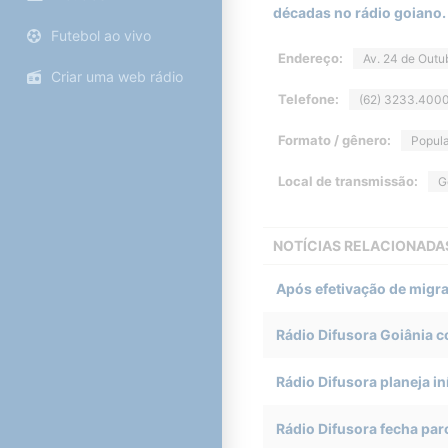
décadas no rádio goiano.
Futebol ao vivo
Endereço:
Av. 24 de Outu
Criar uma web rádio
Telefone:
(62) 3233.400
Formato / gênero:
Popula
Local de transmissão:
G
NOTÍCIAS RELACIONADA
Após efetivação de migra
Rádio Difusora Goiânia c
Rádio Difusora planeja i
Rádio Difusora fecha par