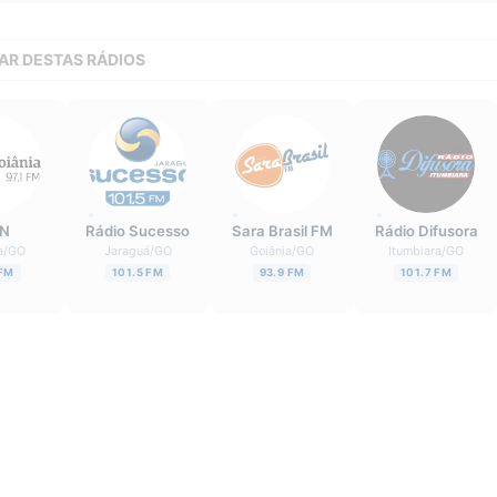
AR DESTAS RÁDIOS
N
Rádio Sucesso
Sara Brasil FM
Rádio Difusora
a
/
GO
Jaraguá
/
GO
Goiânia
/
GO
Itumbiara
/
GO
 FM
101.5 FM
93.9 FM
101.7 FM