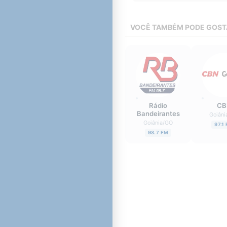
VOCÊ TAMBÉM PODE GOST
Rádio
CB
Bandeirantes
Goiâni
Goiânia
/
GO
97.1
98.7 FM