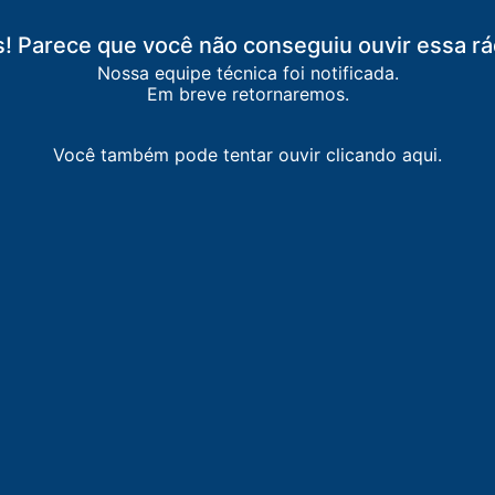
oiânia
! Parece que você não conseguiu ouvir essa rá
is
Nossa equipe técnica foi notificada.
Em breve retornaremos.
Você também pode tentar ouvir clicando aqui.
ncisco
-
Anápolis
-
Goiânia
antes
-
Goiânia
oiânia
-
Goiânia
asil
-
Goiânia
-
Goiânia