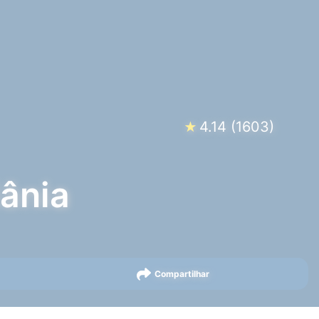
4.14
(
1603
)
★
iânia
Compartilhar