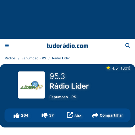
Rádios
Espumoso - RS
Rádio Líder
★
4.51
(
301
)
95.3
Rádio Líder
Espumoso
-
RS
264
37
Compartilhar
Site