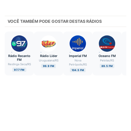
VOCÊ TAMBÉM PODE GOSTAR DESTAS RÁDIOS
Rádio Recanto
Rádio Líder
Imperial FM
Oceano FM
T
FM
Uruguaiana
/
RS
Nova
Pelotas
/
RS
Restinga Seca
/
RS
V
Petrópolis
/
RS
99.9 FM
89.5 FM
97.7 FM
104.5 FM