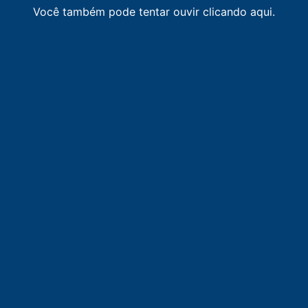
Você também pode tentar ouvir clicando aqui.
LISTA DE RÁDIOS DE RUY BARBOSA
103.5
FM
Rádio Líder FM
-
Ruy Barbosa