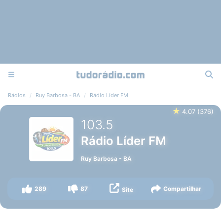
Rádios
Ruy Barbosa - BA
Rádio Líder FM
★
4.07
(
376
)
103.5
Rádio Líder FM
Ruy Barbosa
-
BA
289
87
Compartilhar
Site