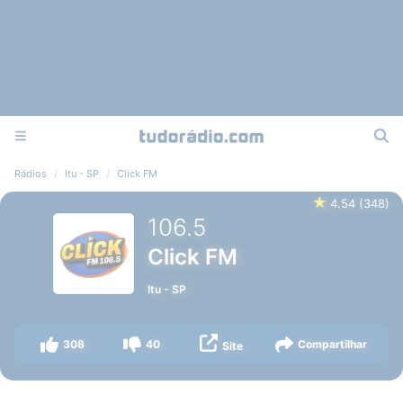
Rádios
Itu - SP
Click FM
★
4.54
(
348
)
106.5
Click FM
Itu
-
SP
308
40
Compartilhar
Site