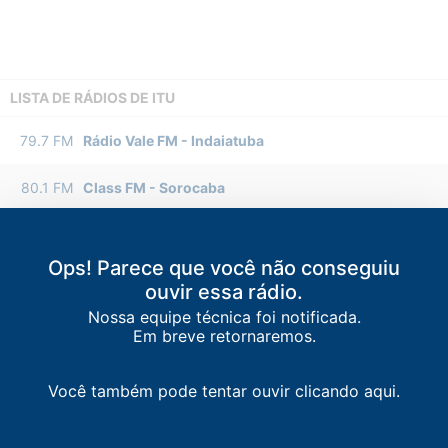
LISTA DE RÁDIOS DE ITU
79.7
FM
Rádio Vale FM
-
Indaiatuba
80.1
FM
Class FM
-
Sorocaba
87.9
FM
faixa comunitária / Itu
-
Itu
Ops! Parece que você não conseguiu
88.3
FM
Antena 1
-
Sorocaba
ouvir essa rádio.
Nossa equipe técnica foi notificada.
88.7
FM
Clip FM
-
Indaiatuba
Em breve retornaremos.
89.3
FM
Nativa FM
-
Campinas
Você também pode tentar ouvir clicando aqui.
89.5
FM
Nova Regional FM
-
Tietê