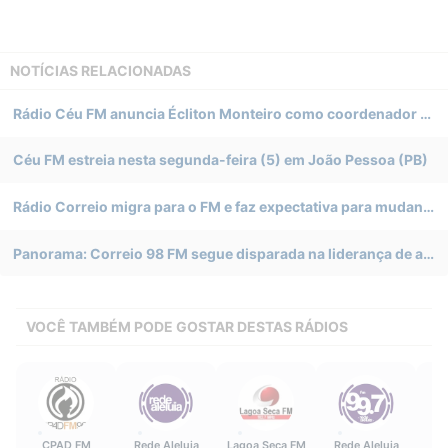
NOTÍCIAS RELACIONADAS
Rádio Céu FM anuncia Écliton Monteiro como coordenador em João Pessoa
Céu FM estreia nesta segunda-feira (5) em João Pessoa (PB)
Rádio Correio migra para o FM e faz expectativa para mudança de projeto em João Pessoa (PB)
Panorama: Correio 98 FM segue disparada na liderança de audiência em João Pessoa. Rádio Mix FM é vice-líder
VOCÊ TAMBÉM PODE GOSTAR DESTAS RÁDIOS
CPAD FM
Rede Aleluia
Lagoa Seca FM
Rede Aleluia
De