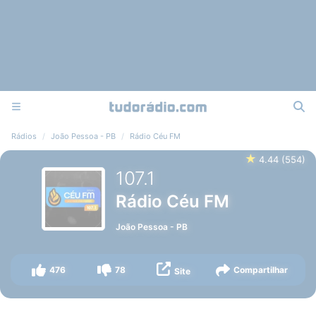
Rádios
João Pessoa - PB
Rádio Céu FM
★
4.44
(
554
)
107.1
Rádio Céu FM
João Pessoa
-
PB
476
78
Compartilhar
Site