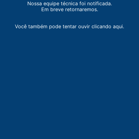
Nossa equipe técnica foi notificada.
Em breve retornaremos.
Você também pode tentar ouvir clicando aqui.
LISTA DE RÁDIOS DE GUARABIRA
87.9
FM
faixa comunitária / Pilõezinhos
-
Pilõezinhos
90.7
FM
Guarabira FM
-
Guarabira
92.1
FM
Constelação FM
-
Guarabira
94.5
FM
Rádio Cultura
-
Guarabira