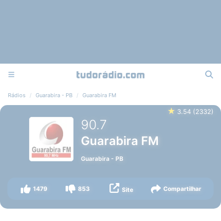
Rádios
Guarabira - PB
Guarabira FM
★
3.54
(
2332
)
90.7
Guarabira FM
Guarabira
-
PB
1479
853
Compartilhar
Site