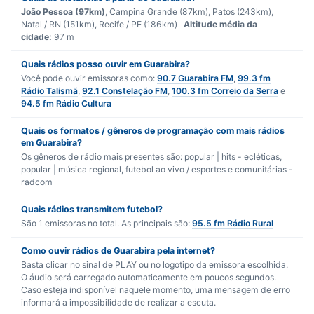
João Pessoa (97km)
, Campina Grande (87km), Patos (243km),
Natal / RN (151km), Recife / PE (186km)
Altitude média da
cidade:
97 m
Quais rádios posso ouvir em Guarabira?
Você pode ouvir emissoras como:
90.7 Guarabira FM
,
99.3 fm
Rádio Talismã
,
92.1 Constelação FM
,
100.3 fm Correio da Serra
e
94.5 fm Rádio Cultura
Quais os formatos / gêneros de programação com mais rádios
em Guarabira?
Os gêneros de rádio mais presentes são:
popular | hits - ecléticas
,
popular | música regional
,
futebol ao vivo / esportes
e
comunitárias -
radcom
Quais rádios transmitem futebol?
São
1
emissoras no total. As principais são:
95.5 fm Rádio Rural
Como ouvir rádios de Guarabira pela internet?
Basta clicar no sinal de PLAY ou no logotipo da emissora escolhida.
O áudio será carregado automaticamente em poucos segundos.
Caso esteja indisponível naquele momento, uma mensagem de erro
informará a impossibilidade de realizar a escuta.