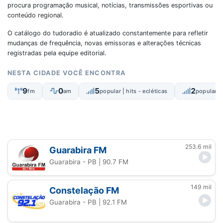
procura programação musical, notícias, transmissões esportivas ou
conteúdo regional.
O catálogo do tudoradio é atualizado constantemente para refletir
mudanças de frequência, novas emissoras e alterações técnicas
registradas pela equipe editorial.
NESTA CIDADE VOCÊ ENCONTRA
9
0
5
2
fm
am
popular | hits - ecléticas
popular |
253.6 mil
Guarabira FM
Guarabira - PB
| 90.7 FM
149 mil
Constelação FM
Guarabira - PB
| 92.1 FM