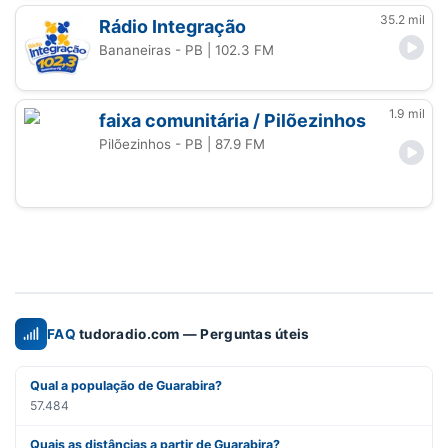
35.2 mil
Rádio Integração
Bananeiras - PB
| 102.3 FM
1.9 mil
faixa comunitária / Pilõezinhos
Pilõezinhos - PB
| 87.9 FM
FAQ
tudoradio.com — Perguntas úteis
Qual a população de Guarabira?
57.484
Quais as distâncias a partir de Guarabira?