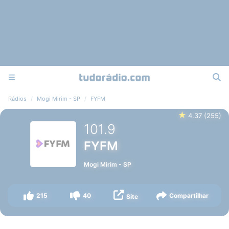
Rádios
Mogi Mirim - SP
FYFM
★
4.37
(
255
)
101.9
FYFM
Mogi Mirim
-
SP
215
40
Compartilhar
Site