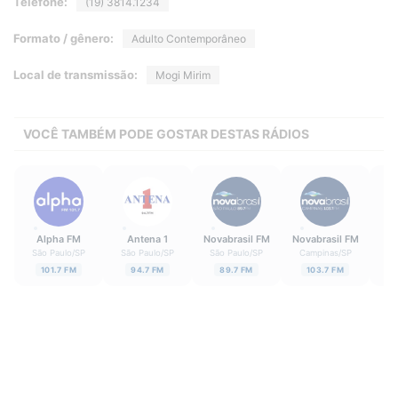
Telefone:
(19) 3814.1234
Formato / gênero:
Adulto Contemporâneo
Local de transmissão:
Mogi Mirim
VOCÊ TAMBÉM PODE GOSTAR DESTAS RÁDIOS
Alpha FM
Antena 1
Novabrasil FM
Novabrasil FM
E
São Paulo
/
SP
São Paulo
/
SP
São Paulo
/
SP
Campinas
/
SP
Sã
101.7 FM
94.7 FM
89.7 FM
103.7 FM