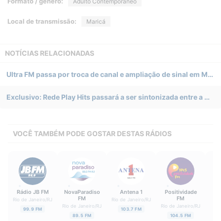
Formato / gênero:
Adulto Contemporâneo
Local de transmissão:
Maricá
NOTÍCIAS RELACIONADAS
Ultra FM passa por troca de canal e ampliação de sinal em Maricá (RJ)
Exclusivo: Rede Play Hits passará a ser sintonizada entre a Grande Rio de Janeiro e Região dos Lagos
VOCÊ TAMBÉM PODE GOSTAR DESTAS RÁDIOS
Rádio JB FM
NovaParadiso
Antena 1
Positividade
FM
FM
E
Rio de Janeiro
/
RJ
Rio de Janeiro
/
RJ
Rio de Janeiro
/
RJ
Rio de Janeiro
/
RJ
C
99.9 FM
103.7 FM
Go
89.5 FM
104.5 FM