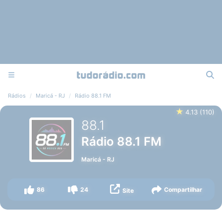
Rádios
Maricá - RJ
Rádio 88.1 FM
★
4.13
(
110
)
88.1
Rádio 88.1 FM
Maricá
-
RJ
86
24
Compartilhar
Site