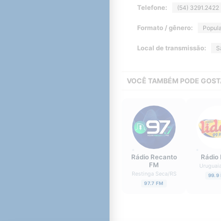
Telefone:
(54) 3291.2422
Formato / gênero:
Popula
Local de transmissão:
S
VOCÊ TAMBÉM PODE GOST
Rádio Recanto
Rádio 
FM
Uruguai
Restinga Seca
/
RS
99.9
97.7 FM