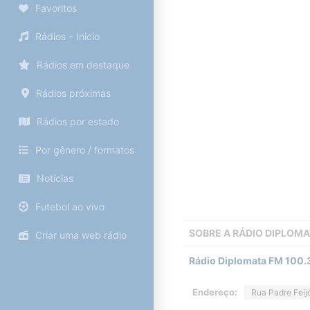
Favoritos
Rádios - Inicio
Rádios em destaque
Rádios próximas
Rádios por estado
Por gênero / formatos
Notícias
Futebol ao vivo
SOBRE A
RÁDIO DIPLOMA
Criar uma web rádio
Rádio Diplomata FM 100.3 
Endereço:
Rua Padre Feij