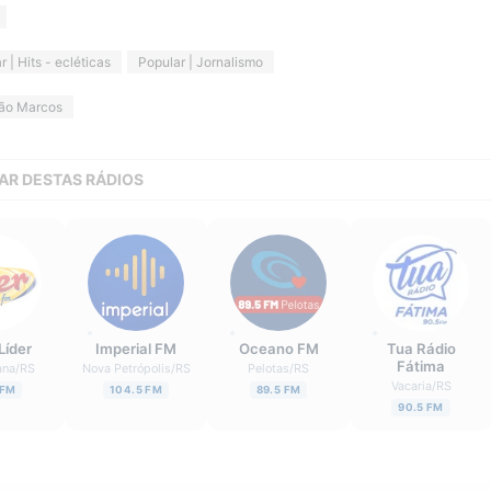
r | Hits - ecléticas
Popular | Jornalismo
ão Marcos
AR DESTAS RÁDIOS
Líder
Imperial FM
Oceano FM
Tua Rádio
Fátima
ana
/
RS
Nova Petrópolis
/
RS
Pelotas
/
RS
Vacaria
/
RS
 FM
104.5 FM
89.5 FM
90.5 FM