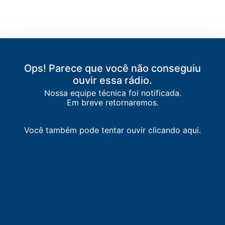
Ops! Parece que você não conseguiu
ouvir essa rádio.
Nossa equipe técnica foi notificada.
LISTA DE RÁDIOS DE ESTÂNCIA
Em breve retornaremos.
88.7
FM
Jovem Pan FM
-
Aracaju
Você também pode tentar ouvir clicando aqui.
90.5
FM
Metropolitana FM
-
Aracaju
91.3
FM
Rádio Jornal
-
Aracaju
92.7
FM
Rádio Esperança
-
Estância
95.5
FM
Lagamar FM
-
Boquim