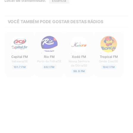
Local de transmissão:
Estância
VOCÊ TAMBÉM PODE GOSTAR DESTAS RÁDIOS
Capital FM
Rio FM
Xodó FM
Tropical FM
Itabaiana
/
SE
Porto da Folha
/
SE
Nossa Senhora
Simão Dias
/
SE
da Glória
/
SE
101.7 FM
89.1 FM
104.1 FM
98.9 FM