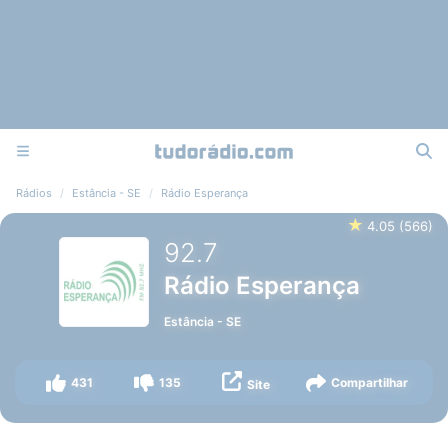
Rádios
Estância - SE
Rádio Esperança
★
4.05
(
566
)
92.7
Rádio Esperança
Estância
-
SE
431
135
Compartilhar
Site