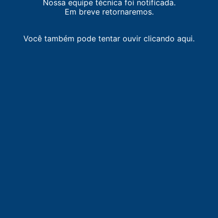
Nossa equipe técnica foi notificada.
92.7 FM
Em breve retornaremos.
Você também pode tentar ouvir clicando aqui.
LISTA DE RÁDIOS DE NOSSA SENHORA DA GLÓRIA
93.1
FM
FM Itabaiana
-
Itabaiana