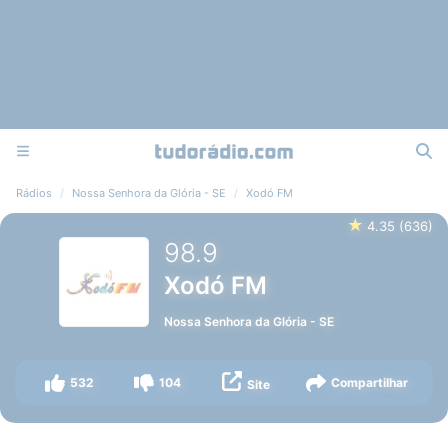
Rádios
Nossa Senhora da Glória - SE
Xodó FM
★
4.35
(
636
)
98.9
Xodó FM
Nossa Senhora da Glória
-
SE
532
104
Compartilhar
Site