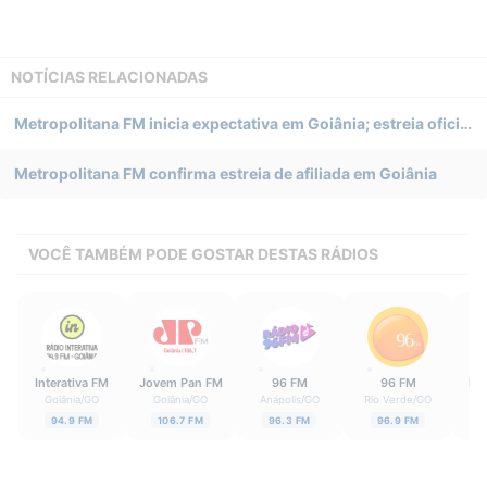
NOTÍCIAS RELACIONADAS
Metropolitana FM inicia expectativa em Goiânia; estreia oficial será nesta segunda-feira (20)
Metropolitana FM confirma estreia de afiliada em Goiânia
VOCÊ TAMBÉM PODE GOSTAR DESTAS RÁDIOS
Interativa FM
Jovem Pan FM
96 FM
96 FM
Rá
Goiânia
/
GO
Goiânia
/
GO
Anápolis
/
GO
Rio Verde
/
GO
G
94.9 FM
106.7 FM
96.3 FM
96.9 FM