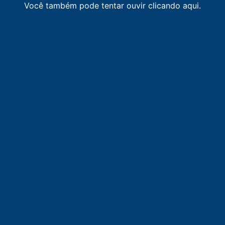
Você também pode tentar ouvir clicando aqui.
95.5
FM
Rádio Difusora Goiânia
-
Goiânia
95.9
FM
Brahma FM
-
Goiânia
96.3
FM
96 FM
-
Anápolis
97.1
FM
CBN
-
Goiânia
97.7
FM
Rádio São Francisco
-
Anápolis
98.3
FM
Rádio Sucesso
-
Goiânia
98.7
FM
Rádio Bandeirantes
-
Goiânia
99.1
FM
Positiva FM
-
Goiânia
99.5
FM
Rádio 99,5 FM
-
Goiânia