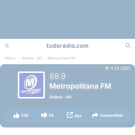
Rádios
Goiânia - GO
Metropolitana FM
★
4.23
(
282
)
88.9
Metropolitana FM
Goiânia
-
GO
228
54
Compartilhar
Site