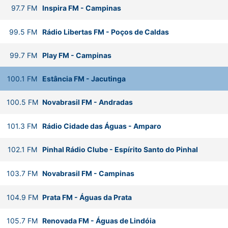
97.7
FM
Inspira FM
-
Campinas
99.5
FM
Rádio Libertas FM
-
Poços de Caldas
99.7
FM
Play FM
-
Campinas
100.1
FM
Estância FM
-
Jacutinga
100.5
FM
Novabrasil FM
-
Andradas
101.3
FM
Rádio Cidade das Águas
-
Amparo
102.1
FM
Pinhal Rádio Clube
-
Espírito Santo do Pinhal
103.7
FM
Novabrasil FM
-
Campinas
104.9
FM
Prata FM
-
Águas da Prata
105.7
FM
Renovada FM
-
Águas de Lindóia