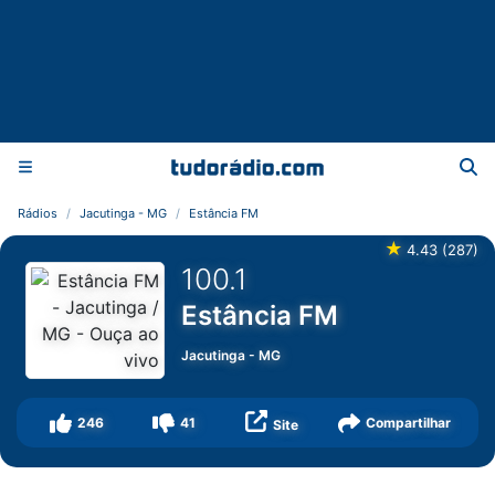
Rádios
Jacutinga - MG
Estância FM
★
4.43
(
287
)
100.1
Estância FM
Jacutinga
-
MG
246
41
Compartilhar
Site