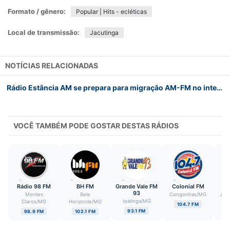
Formato / gênero:
Popular | Hits - ecléticas
Local de transmissão:
Jacutinga
NOTÍCIAS RELACIONADAS
Rádio Estância AM se prepara para migração AM-FM no interior mineiro
VOCÊ TAMBÉM PODE GOSTAR DESTAS RÁDIOS
Rádio 98 FM
BH FM
Grande Vale FM
Colonial FM
93
Montes
Belo
Congonhas
/
MG
Juiz
Ipatinga
/
MG
Claros
/
MG
Horizonte
/
MG
104.7 FM
93.1 FM
98.9 FM
102.1 FM