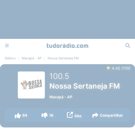
Rádios
Macapá - AP
Nossa Sertaneja FM
★
4.42
(
110
)
100.5
Nossa Sertaneja FM
Macapá
-
AP
94
16
Compartilhar
Site