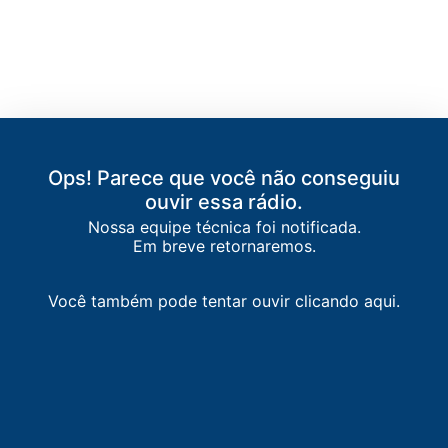
Ops! Parece que você não conseguiu
ouvir essa rádio.
Nossa equipe técnica foi notificada.
Em breve retornaremos.
Você também pode tentar ouvir clicando aqui.
LISTA DE RÁDIOS DE MACAPÁ
90.9
FM
Rádio Diário
-
Macapá
93.3
FM
CBN Amazônia
-
Macapá
93.9
FM
Rádio Assembleia
-
Macapá