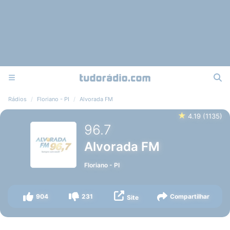
Rádios
Floriano - PI
Alvorada FM
★
4.19
(
1135
)
96.7
Alvorada FM
Floriano
-
PI
904
231
Compartilhar
Site