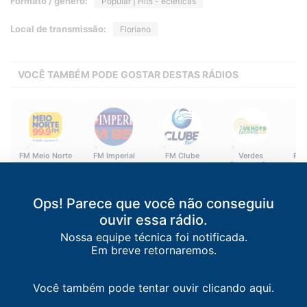
Formato / gênero:
Popular | Hits - ecléticas
Local de transmissão:
Floriano
VOCÊ TAMBÉM PODE GOSTAR DESTAS RÁDIOS
FM Meio Norte
FM Imperial
FM Clube
Verdes
Rád
Campos Sat
Teresina
/
PI
Pedro II
/
PI
Teresina
/
PI
T
Campo Maior
/
PI
99.9 FM
95.5 FM
99.1 FM
102.9 FM
Ops! Parece que você não conseguiu
ouvir essa rádio.
Nossa equipe técnica foi notificada.
Em breve retornaremos.
Você também pode tentar ouvir clicando aqui.