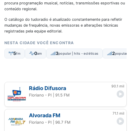
procura programação musical, notícias, transmissões esportivas ou
conteúdo regional.
O catálogo do tudoradio é atualizado constantemente para refletir
mudanças de frequência, novas emissoras e alterações técnicas
registradas pela equipe editorial.
NESTA CIDADE VOCÊ ENCONTRA
5
0
3
2
fm
am
popular | hits - ecléticas
popular |
90.1 mil
Rádio Difusora
Floriano - PI
| 91.5 FM
71.1 mil
Alvorada FM
Floriano - PI
| 96.7 FM