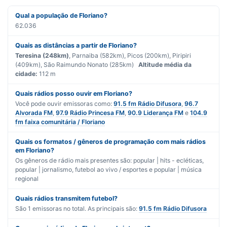
Qual a população de Floriano?
62.036
Quais as distâncias a partir de Floriano?
Teresina (248km)
, Parnaiba (582km), Picos (200km), Piripiri
(409km), São Raimundo Nonato (285km)
Altitude média da
cidade:
112 m
Quais rádios posso ouvir em Floriano?
Você pode ouvir emissoras como:
91.5 fm Rádio Difusora
,
96.7
Alvorada FM
,
97.9 Rádio Princesa FM
,
90.9 Liderança FM
e
104.9
fm faixa comunitária / Floriano
Quais os formatos / gêneros de programação com mais rádios
em Floriano?
Os gêneros de rádio mais presentes são:
popular | hits - ecléticas
,
popular | jornalismo
,
futebol ao vivo / esportes
e
popular | música
regional
Quais rádios transmitem futebol?
São
1
emissoras no total. As principais são:
91.5 fm Rádio Difusora