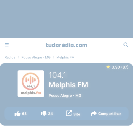
Rádios
Pouso Alegre - MG
Melphis FM
★
3.90
(
87
)
104.1
Melphis FM
Pouso Alegre
-
MG
63
24
Compartilhar
Site