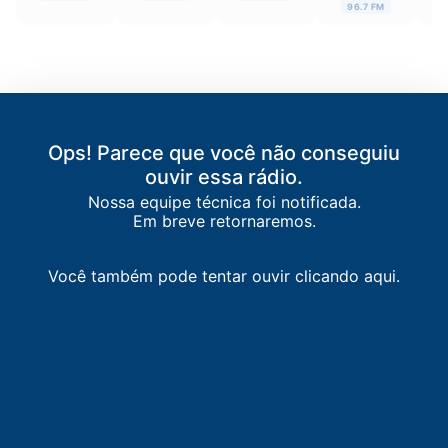
96.7 FM
Ops! Parece que você não conseguiu
ouvir essa rádio.
Nossa equipe técnica foi notificada.
Em breve retornaremos.
Você também pode tentar ouvir clicando aqui.
LISTA DE RÁDIOS DE POUSO ALEGRE
88.9
FM
Super Rádio Minas FM
-
Pouso Alegre