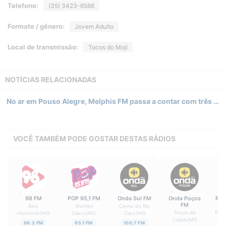
Telefone:
(35) 3423-6566
Formato / gênero:
Jovem Adulto
Local de transmissão:
Tocos do Moji
NOTÍCIAS RELACIONADAS
No ar em Pouso Alegre, Melphis FM passa a contar com três estações de alcance regional no Sul de Minas Gerais
VOCÊ TAMBÉM PODE GOSTAR DESTAS RÁDIOS
98 FM
POP 95,1 FM
Onda Sul FM
Onda Poços
Rád
FM
Belo
Montes
Carmo do Rio
Poços de
Pous
Horizonte
/
MG
Claros
/
MG
Claro
/
MG
Caldas
/
MG
98.3 FM
95.1 FM
100.7 FM