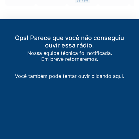
96.7 FM
Ops! Parece que você não conseguiu
ouvir essa rádio.
Nossa equipe técnica foi notificada.
Em breve retornaremos.
Você também pode tentar ouvir clicando aqui.
LISTA DE RÁDIOS DE MONTES CLAROS
89.5
FM
Maravilha FM
-
Montes Claros