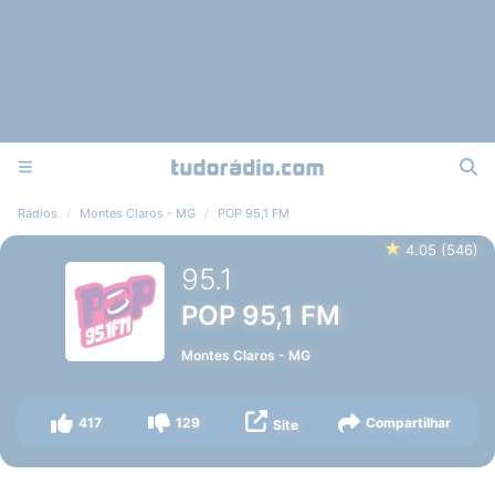
Rádios
Montes Claros - MG
POP 95,1 FM
★
4.05
(
546
)
95.1
POP 95,1 FM
Montes Claros
-
MG
417
129
Compartilhar
Site