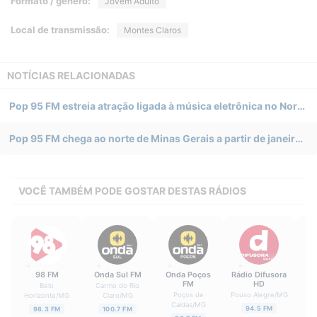
Formato / gênero:
Jovem Adulto
Local de transmissão:
Montes Claros
NOTÍCIAS RELACIONADAS
Pop 95 FM estreia atração ligada à música eletrônica no Norte de Minas Gerais
Pop 95 FM chega ao norte de Minas Gerais a partir de janeiro. Transamérica deixa Montes Claros
VOCÊ TAMBÉM PODE GOSTAR DESTAS RÁDIOS
98 FM
Onda Sul FM
Onda Poços
Rádio Difusora
Me
FM
HD
Belo
Carmo do Rio
Va
Poços de
Pouso Alegre
/
MG
Horizonte
/
MG
Claro
/
MG
Caldas
/
MG
94.5 FM
98.3 FM
100.7 FM