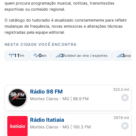
quem procura programação musical, notícias, transmissões
esportivas ou conteúdo regional.
O catálogo do tudoradio é atualizado constantemente para refletir
mudanças de frequência, novas emissoras e alterações técnicas
registradas pela equipe editorial.
NESTA CIDADE VOCÊ ENCONTRA
11
0
3
3
fm
am
futebol ao vivo / esportes
popular
523.5 mil
Rádio 98 FM
Montes Claros - MG
| 98.9 FM
297.9 mil
Rádio Itatiaia
Montes Claros - MG
| 100.3 FM