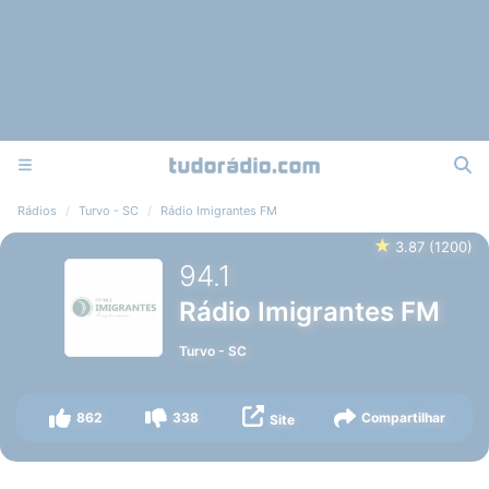
Rádios
Turvo - SC
Rádio Imigrantes FM
★
3.87
(
1200
)
94.1
Rádio Imigrantes FM
Turvo
-
SC
862
338
Compartilhar
Site