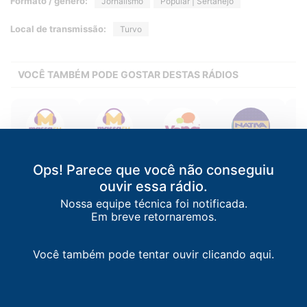
Formato / gênero:
Jornalismo
Popular | Sertanejo
Local de transmissão:
Turvo
VOCÊ TAMBÉM PODE GOSTAR DESTAS RÁDIOS
Massa FM
Massa FM
Vang FM
Nativa FM
M
Ops! Parece que você não conseguiu
Brusque
/
SC
Lages
/
SC
Xaxim
/
SC
Joinville
/
SC
Flor
107.7 FM
92.1 FM
95.5 FM
103.1 FM
ouvir essa rádio.
Nossa equipe técnica foi notificada.
Em breve retornaremos.
Você também pode tentar ouvir clicando aqui.