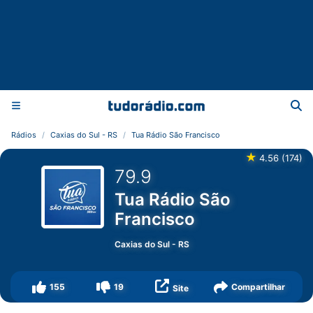
Rádios
Caxias do Sul - RS
Tua Rádio São Francisco
★
4.56
(
174
)
79.9
Tua Rádio São
Francisco
Caxias do Sul
-
RS
155
19
Compartilhar
Site