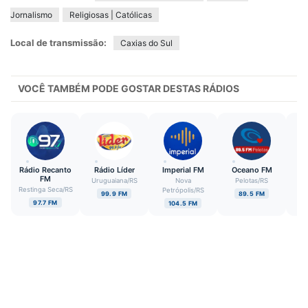
Jornalismo
Religiosas | Católicas
Local de transmissão:
Caxias do Sul
VOCÊ TAMBÉM PODE GOSTAR DESTAS RÁDIOS
Rádio Recanto
Rádio Líder
Imperial FM
Oceano FM
T
FM
Uruguaiana
/
RS
Nova
Pelotas
/
RS
Restinga Seca
/
RS
V
Petrópolis
/
RS
99.9 FM
89.5 FM
97.7 FM
104.5 FM