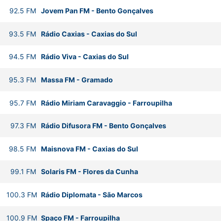
92.5
FM
Jovem Pan FM
-
Bento Gonçalves
93.5
FM
Rádio Caxias
-
Caxias do Sul
94.5
FM
Rádio Viva
-
Caxias do Sul
95.3
FM
Massa FM
-
Gramado
95.7
FM
Rádio Miriam Caravaggio
-
Farroupilha
97.3
FM
Rádio Difusora FM
-
Bento Gonçalves
98.5
FM
Maisnova FM
-
Caxias do Sul
99.1
FM
Solaris FM
-
Flores da Cunha
100.3
FM
Rádio Diplomata
-
São Marcos
100.9
FM
Spaço FM
-
Farroupilha