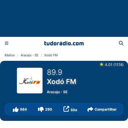
Rádios
Aracaju - SE
Xodó FM
★
4.01
(
1174
)
89.9
Xodó FM
Aracaju
-
SE
884
290
Compartilhar
Site