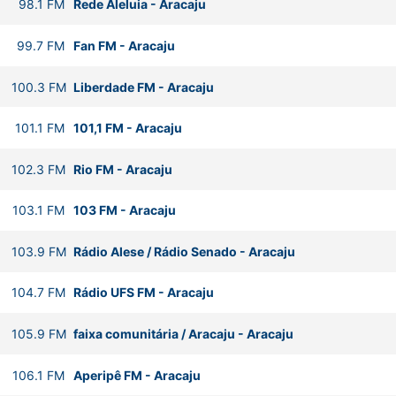
98.1
FM
Rede Aleluia
-
Aracaju
99.7
FM
Fan FM
-
Aracaju
100.3
FM
Liberdade FM
-
Aracaju
101.1
FM
101,1 FM
-
Aracaju
102.3
FM
Rio FM
-
Aracaju
103.1
FM
103 FM
-
Aracaju
103.9
FM
Rádio Alese / Rádio Senado
-
Aracaju
104.7
FM
Rádio UFS FM
-
Aracaju
105.9
FM
faixa comunitária / Aracaju
-
Aracaju
106.1
FM
Aperipê FM
-
Aracaju