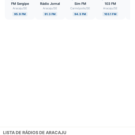
FM Sergipe
Rádio Jornal
Sim FM
103 FM
Aracaju
/
SE
Aracaju
/
SE
Carmópolis
/
SE
Aracaju
/
SE
A
95.9 FM
91.3 FM
94.3 FM
103.1 FM
LISTA DE RÁDIOS DE ARACAJU