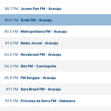
88.7
FM
Jovem Pan FM
-
Aracaju
89.9
FM
Xodó FM
-
Aracaju
90.5
FM
Metropolitana FM
-
Aracaju
91.3
FM
Rádio Jornal
-
Aracaju
93.5
FM
Novabrasil FM
-
Aracaju
94.3
FM
Sim FM
-
Carmópolis
95.9
FM
FM Sergipe
-
Aracaju
97.1
FM
Sara Brasil FM
-
Aracaju
97.5
FM
Princesa da Serra FM
-
Itabaiana