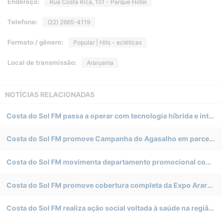
Endereço:
Rua Costa Rica, 151 - Parque Hotel
Telefone:
(22) 2665-4119
Formato / gênero:
Popular | Hits - ecléticas
Local de transmissão:
Araruama
NOTÍCIAS RELACIONADAS
Costa do Sol FM passa a operar com tecnologia híbrida e integra ecossistema global de carros conectados
Costa do Sol FM promove Campanha do Agasalho em parceria com Supermercado Tinoco em Cabo Frio
Costa do Sol FM movimenta departamento promocional com ações relacionadas ao Carnaval e ao verão
Costa do Sol FM promove cobertura completa da Expo Araruama
Costa do Sol FM realiza ação social voltada à saúde na região dos Lagos