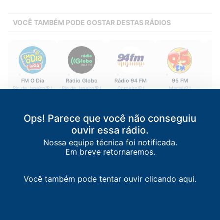
VOCÊ TAMBÉM PODE GOSTAR DESTAS RÁDIOS
FM O Dia
Rádio Globo
Rádio 94 FM
95 FM
Rá
Rio de Janeiro
/
RJ
Rio de Janeiro
/
RJ
Cordeiro
/
RJ
Macaé
/
RJ
100.5 FM
98.1 FM
94.3 FM
95.3 FM
Ops! Parece que você não conseguiu
ouvir essa rádio.
Nossa equipe técnica foi notificada.
Em breve retornaremos.
Você também pode tentar ouvir clicando aqui.