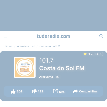
Rádios
Araruama - RJ
Costa do Sol FM
★
3.78
(
435
)
101.7
Costa do Sol FM
Araruama
-
RJ
302
133
Compartilhar
Site