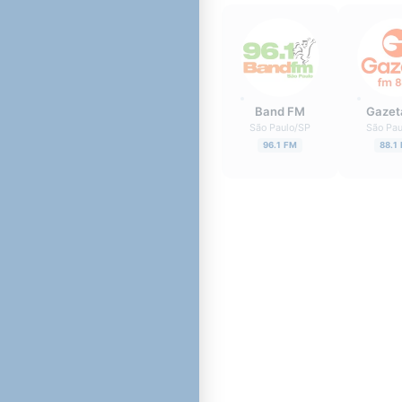
Band FM
Gazet
São Paulo
/
SP
São Pau
96.1 FM
88.1