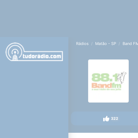
Rádios
Matão - SP
Band F
322