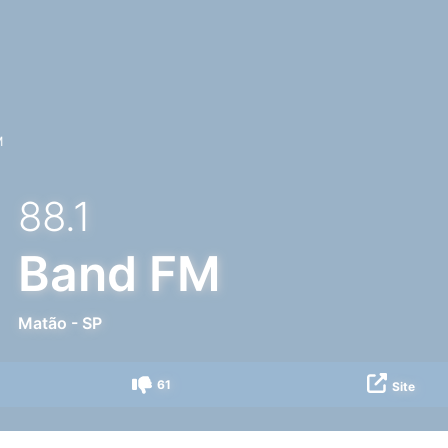
M
88.1
Band FM
Matão
-
SP
61
Site