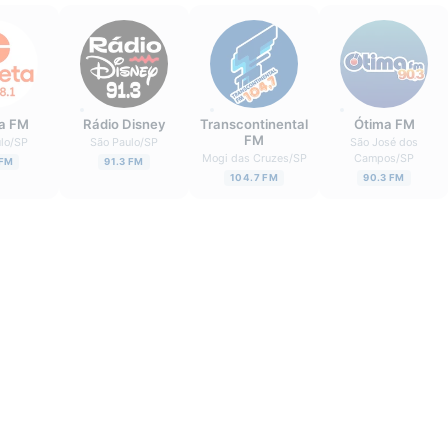
a FM
Rádio Disney
Transcontinental
Ótima FM
FM
lo
/
SP
São Paulo
/
SP
São José dos
Mogi das Cruzes
/
SP
Campos
/
SP
 FM
91.3 FM
104.7 FM
90.3 FM