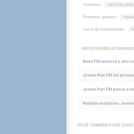
Telefone:
(16) 3383.9090
Formato / gênero:
Popula
Local de transmissão:
A
NOTÍCIAS RELACIONADA
Band FM encerra o ano com
Jovem Pan FM faz promoçã
Jovem Pan FM passa a ter
Plantão exclusivo: Jovem
VOCÊ TAMBÉM PODE GOST