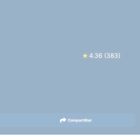
4.36
(
383
)
★
Compartilhar