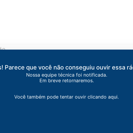
TÃO
ão
! Parece que você não conseguiu ouvir essa rá
Nossa equipe técnica foi notificada.
quaritinga
Em breve retornaremos.
-
Matão
Você também pode tentar ouvir clicando aqui.
araquara
quaritinga
-
Taquaritinga