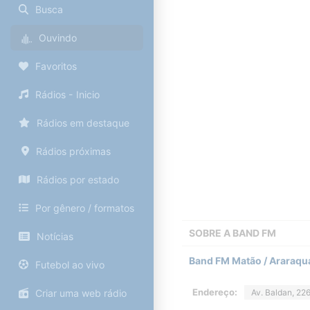
Busca
Ouvindo
Favoritos
Rádios - Inicio
Rádios em destaque
Rádios próximas
Rádios por estado
Por gênero / formatos
SOBRE A
BAND FM
Notícias
Band FM Matão / Araraqu
Futebol ao vivo
Endereço:
Criar uma web rádio
Av. Baldan, 226