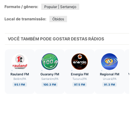
Formato / gênero:
Popular | Sertanejo
Local de transmissão:
Óbidos
VOCÊ TAMBÉM PODE GOSTAR DESTAS RÁDIOS
Rauland FM
Guarany FM
Energia FM
Regional FM
Val
Belém
/
PA
Santarém
/
PA
Tucuruí
/
PA
Uruará
/
PA
A
95.1 FM
100.3 FM
97.5 FM
91.3 FM