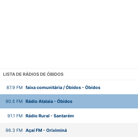
LISTA DE RÁDIOS DE ÓBIDOS
87.9
FM
faixa comunitária / Óbidos
-
Óbidos
90.5
FM
Rádio Atalaia
-
Óbidos
91.1
FM
Rádio Rural
-
Santarém
96.3
FM
Açaí FM
-
Oriximiná