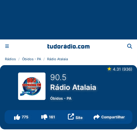
Rádios
Óbidos - PA
Rádio Atalaia
★
4.31
(
936
)
90.5
Rádio Atalaia
Óbidos
-
PA
775
161
Compartilhar
Site