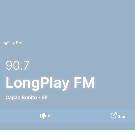
LongPlay FM
90.7
LongPlay FM
Capão Bonito
-
SP
12
Site