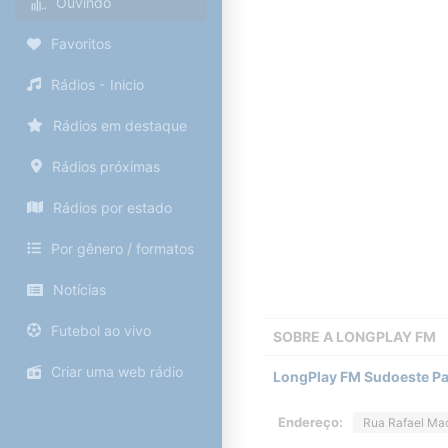
Ouvindo
Favoritos
Rádios - Inicio
Rádios em destaque
Rádios próximas
Rádios por estado
Por gênero / formatos
Notícias
Futebol ao vivo
SOBRE A
LONGPLAY FM
Criar uma web rádio
LongPlay FM Sudoeste Pa
Endereço:
Rua Rafael Ma