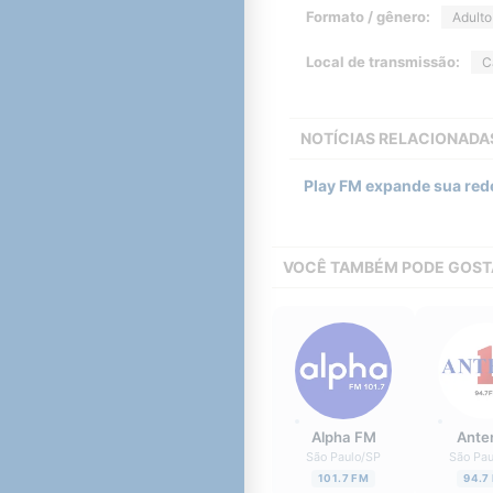
Formato / gênero:
Adult
Local de transmissão:
C
NOTÍCIAS RELACIONADA
Play FM expande sua rede 
VOCÊ TAMBÉM PODE GOST
Alpha FM
Ante
São Paulo
/
SP
São Pau
101.7 FM
94.7