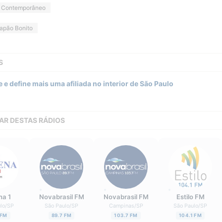
o Contemporâneo
apão Bonito
S
e define mais uma afiliada no interior de São Paulo
AR DESTAS RÁDIOS
na 1
Novabrasil FM
Novabrasil FM
Estilo FM
lo
/
SP
São Paulo
/
SP
Campinas
/
SP
São Paulo
/
SP
 FM
89.7 FM
103.7 FM
104.1 FM