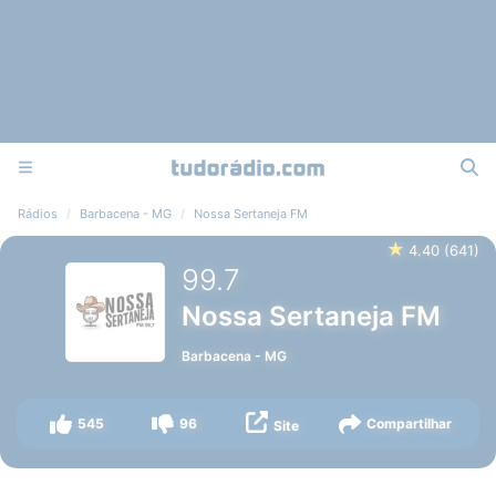
Rádios
Barbacena - MG
Nossa Sertaneja FM
★
4.40
(
641
)
99.7
Nossa Sertaneja FM
Barbacena
-
MG
545
96
Compartilhar
Site