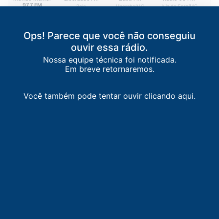
97,7 FM
Belo
Uberaba
/
MG
Juiz de Fora
/
MG
U
Governador
Horizonte
/
MG
93.9 FM
93.5 FM
Valadares
/
MG
92.9 FM
97.7 FM
Ops! Parece que você não conseguiu
ouvir essa rádio.
Nossa equipe técnica foi notificada.
Em breve retornaremos.
Você também pode tentar ouvir clicando aqui.