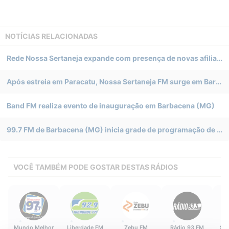
NOTÍCIAS RELACIONADAS
Rede Nossa Sertaneja expande com presença de novas afiliadas em São Paulo e Minas Gerais
Após estreia em Paracatu, Nossa Sertaneja FM surge em Barbacena (MG)
Band FM realiza evento de inauguração em Barbacena (MG)
99.7 FM de Barbacena (MG) inicia grade de programação de expectativa
VOCÊ TAMBÉM PODE GOSTAR DESTAS RÁDIOS
Mundo Melhor
Liberdade FM
Zebu FM
Rádio 93 FM
Su