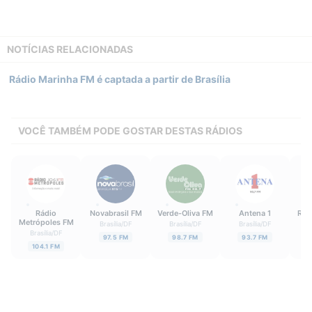
NOTÍCIAS RELACIONADAS
Rádio Marinha FM é captada a partir de Brasília
VOCÊ TAMBÉM PODE GOSTAR DESTAS RÁDIOS
Rádio
Novabrasil FM
Verde-Oliva FM
Antena 1
Rád
Metrópoles FM
Brasília
/
DF
Brasília
/
DF
Brasília
/
DF
Brasília
/
DF
B
97.5 FM
98.7 FM
93.7 FM
104.1 FM