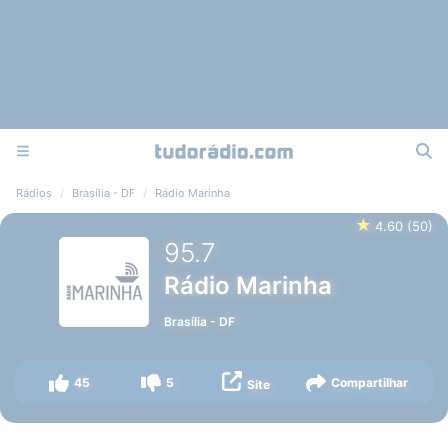
Rádios
Brasília - DF
Rádio Marinha
★
4.60
(
50
)
95.7
Rádio Marinha
Brasília
-
DF
45
5
Compartilhar
Site