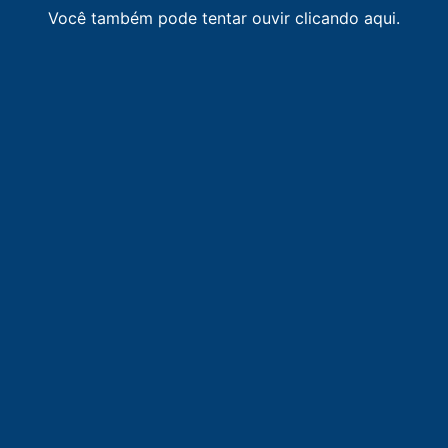
95.3
FM
CBN
-
Brasília
Você também pode tentar ouvir clicando aqui.
95.7
FM
Rádio Marinha
-
Brasília
96.1
FM
Rádio Nacional FM
-
Brasília
96.5
FM
Saudade FM
-
Brasília
96.9
FM
Rádio Câmara
-
Brasília
97.5
FM
Novabrasil FM
-
Brasília
98.1
FM
faixa comunitária / Brasília
-
Brasília
98.7
FM
Verde-Oliva FM
-
Brasília
99.3
FM
Rede Aleluia
-
Brasília
99.7
FM
Sara Brasil FM
-
Brasília