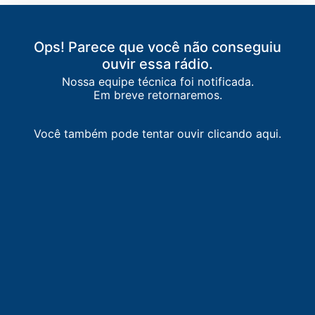
Ops! Parece que você não conseguiu
ouvir essa rádio.
Nossa equipe técnica foi notificada.
Em breve retornaremos.
Você também pode tentar ouvir clicando aqui.
LISTA DE RÁDIOS DE MONTES CLAROS
89.5
FM
Maravilha FM
-
Montes Claros
90.9
FM
Rádio Terra
-
Montes Claros
91.5
FM
Clube FM
-
Bocaiúva