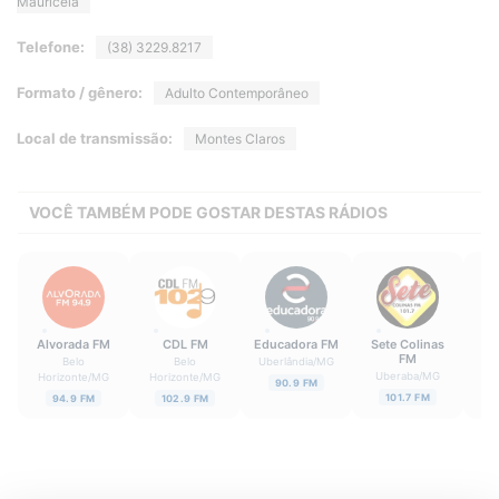
Mauricéia
Telefone:
(38) 3229.8217
Formato / gênero:
Adulto Contemporâneo
Local de transmissão:
Montes Claros
VOCÊ TAMBÉM PODE GOSTAR DESTAS RÁDIOS
Alvorada FM
CDL FM
Educadora FM
Sete Colinas
FM
Belo
Belo
Uberlândia
/
MG
Uberaba
/
MG
Horizonte
/
MG
Horizonte
/
MG
Ho
90.9 FM
101.7 FM
94.9 FM
102.9 FM