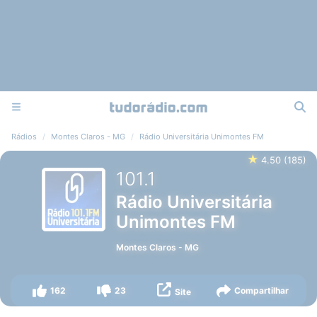
Rádios
Montes Claros - MG
Rádio Universitária Unimontes FM
★
4.50
(
185
)
101.1
Rádio Universitária
Unimontes FM
Montes Claros
-
MG
162
23
Compartilhar
Site