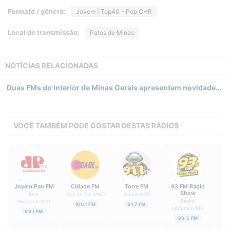
Formato / gênero:
Jovem | Top40 - Pop CHR
Local de transmissão:
Patos de Minas
NOTÍCIAS RELACIONADAS
Duas FMs do interior de Minas Gerais apresentam novidades e investimentos na área artística
VOCÊ TAMBÉM PODE GOSTAR DESTAS RÁDIOS
Jovem Pan FM
Cidade FM
Torre FM
93 FM Rádio
Su
Show
Belo
Juiz de Fora
/
MG
Janaúba
/
MG
Ba
Pedro
Horizonte
/
MG
100.1 FM
91.7 FM
Leopoldo
/
MG
99.1 FM
93.5 FM