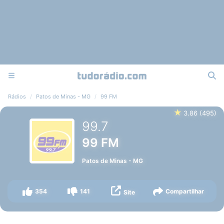
Rádios
Patos de Minas - MG
99 FM
★
3.86
(
495
)
99.7
99 FM
Patos de Minas
-
MG
354
141
Compartilhar
Site