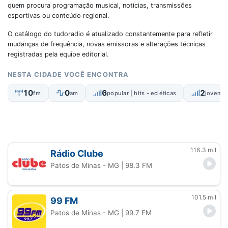
quem procura programação musical, notícias, transmissões
esportivas ou conteúdo regional.
O catálogo do tudoradio é atualizado constantemente para refletir
mudanças de frequência, novas emissoras e alterações técnicas
registradas pela equipe editorial.
NESTA CIDADE VOCÊ ENCONTRA
10
0
6
2
fm
am
popular | hits - ecléticas
jovem |
116.3 mil
Rádio Clube
Patos de Minas - MG
| 98.3 FM
101.5 mil
99 FM
Patos de Minas - MG
| 99.7 FM