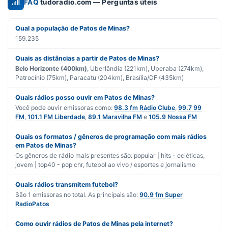
FAQ
tudoradio.com — Perguntas úteis
Qual a população de Patos de Minas?
159.235
Quais as distâncias a partir de Patos de Minas?
Belo Horizonte (400km)
, Uberlândia (221km), Uberaba (274km),
Patrocínio (75km), Paracatu (204km), Brasília/DF (435km)
Quais rádios posso ouvir em Patos de Minas?
Você pode ouvir emissoras como:
98.3 fm Rádio Clube
,
99.7 99
FM
,
101.1 FM Liberdade
,
89.1 Maravilha FM
e
105.9 Nossa FM
Quais os formatos / gêneros de programação com mais rádios
em Patos de Minas?
Os gêneros de rádio mais presentes são:
popular | hits - ecléticas
,
jovem | top40 - pop chr
,
futebol ao vivo / esportes
e
jornalismo
Quais rádios transmitem futebol?
São
1
emissoras no total. As principais são:
90.9 fm Super
RadioPatos
Como ouvir rádios de Patos de Minas pela internet?