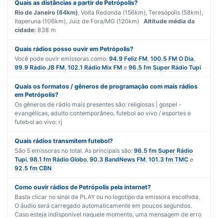
Quais as distâncias a partir de Petrópolis?
Rio de Janeiro (64km)
, Volta Redonda (156km), Teresópolis (58km),
Itaperuna (106km), Juiz de Fora/MG (120km)
Altitude média da
cidade:
838 m
Quais rádios posso ouvir em Petrópolis?
Você pode ouvir emissoras como:
94.9 Feliz FM
,
100.5 FM O Dia
,
99.9 Rádio JB FM
,
102.1 Rádio Mix FM
e
96.5 fm Super Rádio Tupi
Quais os formatos / gêneros de programação com mais rádios
em Petrópolis?
Os gêneros de rádio mais presentes são:
religiosas | gospel -
evangélicas
,
adulto contemporâneo
,
futebol ao vivo / esportes
e
futebol ao vivo: rj
Quais rádios transmitem futebol?
São
5
emissoras no total. As principais são:
96.5 fm Super Rádio
Tupi
,
98.1 fm Rádio Globo
,
90.3 BandNews FM
,
101.3 fm TMC
e
92.5 fm CBN
Como ouvir rádios de Petrópolis pela internet?
Basta clicar no sinal de PLAY ou no logotipo da emissora escolhida.
O áudio será carregado automaticamente em poucos segundos.
Caso esteja indisponível naquele momento, uma mensagem de erro