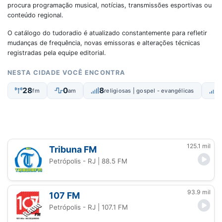
procura programação musical, notícias, transmissões esportivas ou
conteúdo regional.
O catálogo do tudoradio é atualizado constantemente para refletir
mudanças de frequência, novas emissoras e alterações técnicas
registradas pela equipe editorial.
NESTA CIDADE VOCÊ ENCONTRA
28
0
8
fm
am
religiosas | gospel - evangélicas
125.1 mil
Tribuna FM
Petrópolis - RJ
| 88.5 FM
93.9 mil
107 FM
Petrópolis - RJ
| 107.1 FM