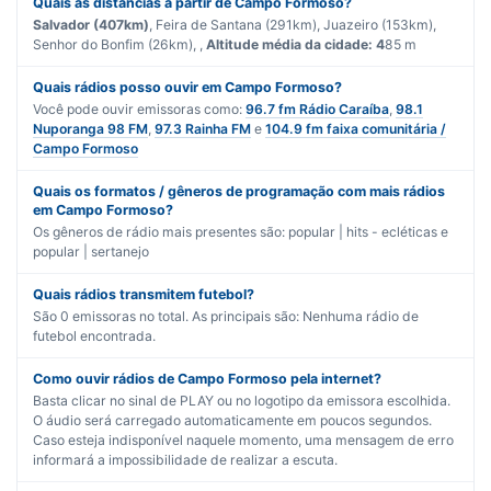
Quais as distâncias a partir de Campo Formoso?
Salvador (407km)
, Feira de Santana (291km), Juazeiro (153km),
Senhor do Bonfim (26km), ,
Altitude média da cidade: 4
85 m
Quais rádios posso ouvir em Campo Formoso?
Você pode ouvir emissoras como:
96.7 fm Rádio Caraíba
,
98.1
Nuporanga 98 FM
,
97.3 Rainha FM
e
104.9 fm faixa comunitária /
Campo Formoso
Quais os formatos / gêneros de programação com mais rádios
em Campo Formoso?
Os gêneros de rádio mais presentes são:
popular | hits - ecléticas
e
popular | sertanejo
Quais rádios transmitem futebol?
São
0
emissoras no total. As principais são:
Nenhuma rádio de
futebol encontrada.
Como ouvir rádios de Campo Formoso pela internet?
Basta clicar no sinal de PLAY ou no logotipo da emissora escolhida.
O áudio será carregado automaticamente em poucos segundos.
Caso esteja indisponível naquele momento, uma mensagem de erro
informará a impossibilidade de realizar a escuta.