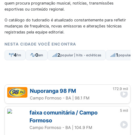
quem procura programação musical, notícias, transmissões
esportivas ou conteúdo regional.
O catálogo do tudoradio é atualizado constantemente para refletir
mudanças de frequência, novas emissoras e alterações técnicas
registradas pela equipe editorial.
NESTA CIDADE VOCÊ ENCONTRA
4
0
2
1
fm
am
popular | hits - ecléticas
popular |
172.9 mil
Nuporanga 98 FM
Campo Formoso - BA
| 98.1 FM
5 mil
faixa comunitária / Campo
Formoso
Campo Formoso - BA
| 104.9 FM