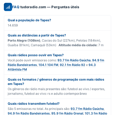
FAQ
tudoradio.com — Perguntas úteis
Qual a população de Tapes?
14.659
Quais as distâncias a partir de Tapes?
Porto Alegre (108km)
, Caxias do Sul (227km), Pelotas (184km),
Guaíba (81km), Camaquã (53km)
Altitude média da cidade:
7 m
Quais rádios posso ouvir em Tapes?
Você pode ouvir emissoras como:
93.7 fm Rádio Gaúcha
,
94.9 fm
Rádio Bandeirantes
,
104.1 104 FM
,
92.1 fm Rádio 92
e
94.3
Atlântida FM
Quais os formatos / gêneros de programação com mais rádios
em Tapes?
Os gêneros de rádio mais presentes são:
futebol ao vivo / esportes
,
jornalismo
,
futebol ao vivo: rs
e
adulto contemporâneo
Quais rádios transmitem futebol?
São
5
emissoras no total. As principais são:
93.7 fm Rádio Gaúcha
,
94.9 fm Rádio Bandeirantes
,
95.9 fm Rádio Grenal
,
101.3 fm Rádio