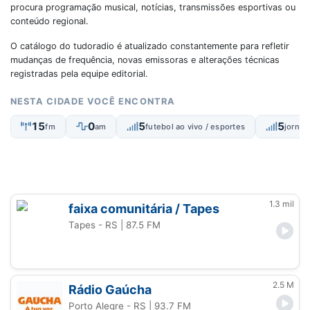
procura programação musical, notícias, transmissões esportivas ou
conteúdo regional.
O catálogo do tudoradio é atualizado constantemente para refletir
mudanças de frequência, novas emissoras e alterações técnicas
registradas pela equipe editorial.
NESTA CIDADE VOCÊ ENCONTRA
15
0
5
5
fm
am
futebol ao vivo / esportes
jornal
1.3 mil
faixa comunitária / Tapes
Tapes - RS
| 87.5 FM
2.5 M
Rádio Gaúcha
Porto Alegre - RS
| 93.7 FM