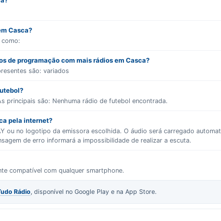
ca?
 em Casca?
s como:
ros de programação com mais rádios em Casca?
presentes são:
variados
futebol?
s principais são:
Nenhuma rádio de futebol encontrada.
a pela internet?
LAY ou no logotipo da emissora escolhida. O áudio será carregado autom
gem de erro informará a impossibilidade de realizar a escuta.
ente compatível com qualquer smartphone.
Tudo Rádio
, disponível no Google Play e na App Store.