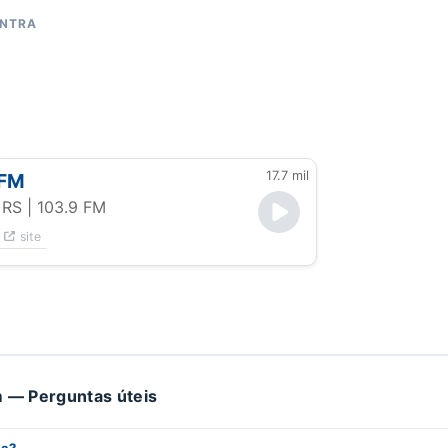
ONTRA
17.7 mil
 FM
 RS
| 103.9 FM
site
 — Perguntas úteis