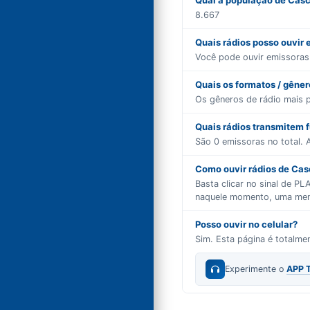
Qual a população de Cas
8.667
Quais rádios posso ouvir
Você pode ouvir emissora
Quais os formatos / gêne
Os gêneros de rádio mais 
Quais rádios transmitem 
São
0
emissoras no total. A
Como ouvir rádios de Casc
Basta clicar no sinal de P
naquele momento, uma mensa
Posso ouvir no celular?
Sim. Esta página é totalm
Experimente o
APP 