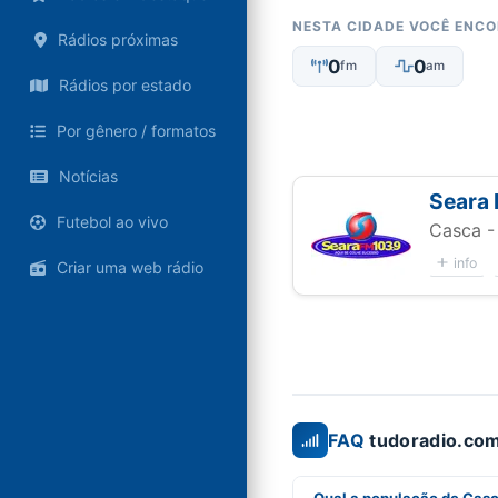
NESTA CIDADE VOCÊ ENC
Rádios próximas
0
0
fm
am
Rádios por estado
Por gênero / formatos
Notícias
Seara
Futebol ao vivo
Casca -
info
Criar uma web rádio
FAQ
tudoradio.com