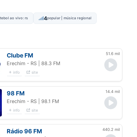
4
tebol ao vivo: rs
popular | música regional
51.6 mil
Clube FM
Erechim - RS
| 88.3 FM
info
site
14.4 mil
98 FM
Erechim - RS
| 98.1 FM
info
site
440.2 mil
Rádio 96 FM