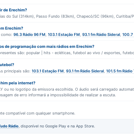
tir de Erechim?
xias do Sul (314km), Passo Fundo (83km), Chapecó/SC (96km), Curitib
 em Erechim?
s como:
96.3 Rádio 96 FM
,
103.1 Estação FM
,
93.1 fm Rádio Sideral
,
100.7
ros de programação com mais rádios em Erechim?
presentes são:
popular | hits - ecléticas
,
futebol ao vivo / esportes
,
futebo
futebol?
s principais são:
103.1 Estação FM
,
93.1 fm Rádio Sideral
,
101.5 fm Rádio
him pela internet?
LAY ou no logotipo da emissora escolhida. O áudio será carregado autom
gem de erro informará a impossibilidade de realizar a escuta.
ente compatível com qualquer smartphone.
Tudo Rádio
, disponível no Google Play e na App Store.