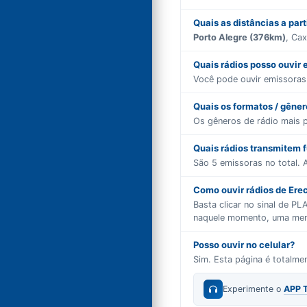
Quais as distâncias a par
Porto Alegre (376km)
, Ca
Quais rádios posso ouvir
Você pode ouvir emissora
Quais os formatos / gêne
Os gêneros de rádio mais 
Quais rádios transmitem 
São
5
emissoras no total. A
Como ouvir rádios de Erec
Basta clicar no sinal de P
naquele momento, uma mensa
Posso ouvir no celular?
Sim. Esta página é totalm
Experimente o
APP 