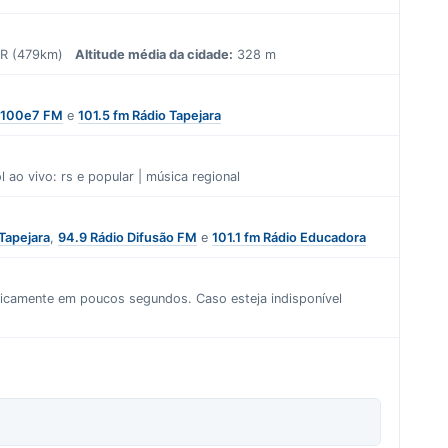
a/PR (479km)
Altitude média da cidade:
328 m
 100e7 FM
e
101.5 fm Rádio Tapejara
l ao vivo: rs
e
popular | música regional
 Tapejara
,
94.9 Rádio Difusão FM
e
101.1 fm Rádio Educadora
aticamente em poucos segundos. Caso esteja indisponível