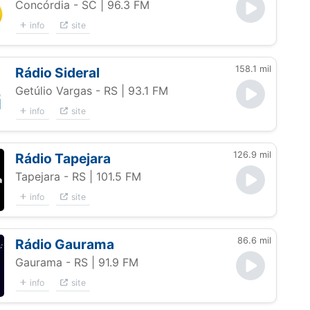
Concórdia - SC
| 96.3 FM
info
site
158.1 mil
Rádio Sideral
Getúlio Vargas - RS
| 93.1 FM
info
site
126.9 mil
Rádio Tapejara
Tapejara - RS
| 101.5 FM
info
site
86.6 mil
Rádio Gaurama
Gaurama - RS
| 91.9 FM
info
site