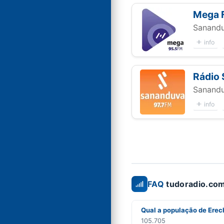
Mega 
Sanandu
info
Rádio
Sanandu
info
FAQ
tudoradio.com
Qual a população de Ere
105.705