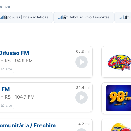
ONTRA
9
5
4
popular | hits - ecléticas
futebol ao vivo / esportes
fu
68.9 mil
Difusão FM
 - RS
| 94.9 FM
site
35.4 mil
l FM
 - RS
| 104.7 FM
site
4.2 mil
comunitária / Erechim