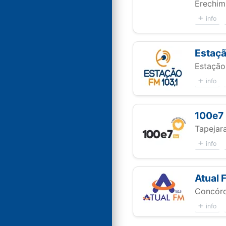
Erechim
info
Estaç
Estação
info
100e7
Tapejar
info
Atual 
Concórd
info