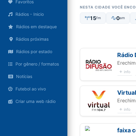
Favoritos
NESTA CIDADE VOCÊ ENC
Rádios - Inicio
15
0
fm
am
Rádios em destaque
Rádios próximas
Rádios por estado
Rádio 
Erechim
Por gênero / formatos
info
Notícias
Futebol ao vivo
Virtua
Erechim
Criar uma web rádio
info
faixa 