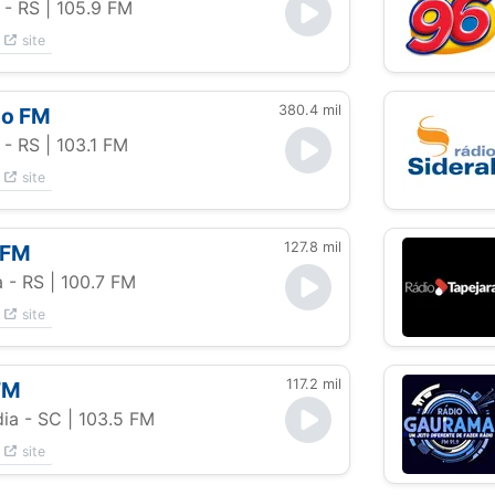
 - RS
| 105.9 FM
site
380.4 mil
ão FM
 - RS
| 103.1 FM
site
127.8 mil
 FM
a - RS
| 100.7 FM
site
117.2 mil
FM
ia - SC
| 103.5 FM
site