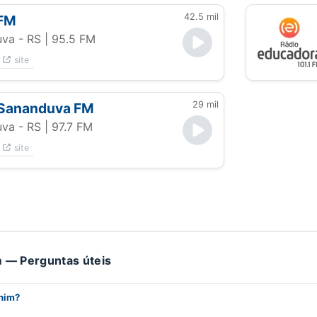
42.5 mil
FM
va - RS
| 95.5 FM
site
29 mil
 Sananduva FM
va - RS
| 97.7 FM
site
 — Perguntas úteis
chim?