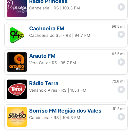
Rádio Princesa
Candelaria - RS
| 100.3 FM
96.5 mil
Cachoeira FM
Cachoeira do Sul - RS
| 94.7 FM
95.5 mil
Arauto FM
Vera Cruz - RS
| 95.7 FM
72.6 mil
Rádio Terra
Venâncio Aires - RS
| 105.1 FM
51.2 mil
Sorriso FM Região dos Vales
Candelaria - RS
| 104.3 FM