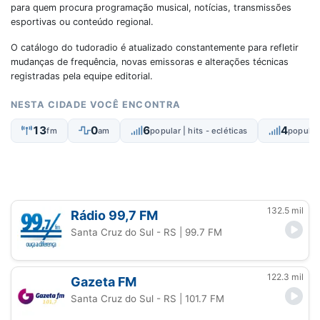
para quem procura programação musical, notícias, transmissões
esportivas ou conteúdo regional.
O catálogo do tudoradio é atualizado constantemente para refletir
mudanças de frequência, novas emissoras e alterações técnicas
registradas pela equipe editorial.
NESTA CIDADE VOCÊ ENCONTRA
13
0
6
4
fm
am
popular | hits - ecléticas
popular 
132.5 mil
Rádio 99,7 FM
Santa Cruz do Sul - RS
| 99.7 FM
122.3 mil
Gazeta FM
Santa Cruz do Sul - RS
| 101.7 FM