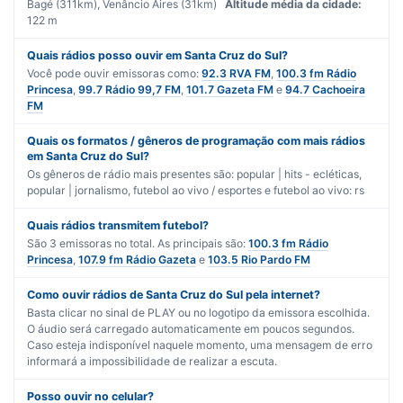
Bagé (311km), Venâncio Aires (31km)
Altitude média da cidade:
122 m
Quais rádios posso ouvir em Santa Cruz do Sul?
Você pode ouvir emissoras como:
92.3 RVA FM
,
100.3 fm Rádio
Princesa
,
99.7 Rádio 99,7 FM
,
101.7 Gazeta FM
e
94.7 Cachoeira
FM
Quais os formatos / gêneros de programação com mais rádios
em Santa Cruz do Sul?
Os gêneros de rádio mais presentes são:
popular | hits - ecléticas
,
popular | jornalismo
,
futebol ao vivo / esportes
e
futebol ao vivo: rs
Quais rádios transmitem futebol?
São
3
emissoras no total. As principais são:
100.3 fm Rádio
Princesa
,
107.9 fm Rádio Gazeta
e
103.5 Rio Pardo FM
Como ouvir rádios de Santa Cruz do Sul pela internet?
Basta clicar no sinal de PLAY ou no logotipo da emissora escolhida.
O áudio será carregado automaticamente em poucos segundos.
Caso esteja indisponível naquele momento, uma mensagem de erro
informará a impossibilidade de realizar a escuta.
Posso ouvir no celular?