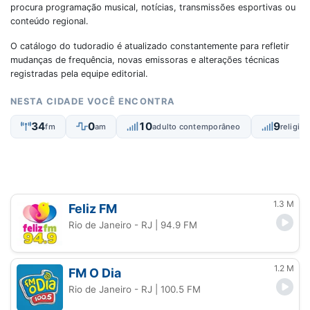
procura programação musical, notícias, transmissões esportivas ou
conteúdo regional.
O catálogo do tudoradio é atualizado constantemente para refletir
mudanças de frequência, novas emissoras e alterações técnicas
registradas pela equipe editorial.
NESTA CIDADE VOCÊ ENCONTRA
34
0
10
9
fm
am
adulto contemporâneo
religio
1.3 M
Feliz FM
Rio de Janeiro - RJ
| 94.9 FM
1.2 M
FM O Dia
Rio de Janeiro - RJ
| 100.5 FM