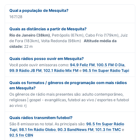
Qual a população de Mesquita?
167.128
Quais as distâncias a partir de Mesquita?
Rio de Janeiro (38km)
, Petrópolis (67km), Cabo Frio (179km), Juiz
de Fora (183km), Volta Redonda (98km)
Altitude média da
cidade:
22 m
Quais rádios posso ouvir em Mesquita?
Você pode ouvir emissoras como:
94.9 Feliz FM
,
100.5 FM O Dia
,
99.9 Rádio JB FM
,
102.1 Rádio Mix FM
e
96.5 fm Super Rádio Tupi
Quais os formatos / gêneros de programação com mais rádios
em Mesquita?
Os gêneros de rádio mais presentes são:
adulto contemporâneo
,
religiosas | gospel - evangélicas
,
futebol ao vivo / esportes
e
futebol
ao vivo: rj
Quais rádios transmitem futebol?
São
8
emissoras no total. As principais são:
96.5 fm Super Rádio
Tupi
,
98.1 fm Rádio Globo
,
90.3 BandNews FM
,
101.3 fm TMC
e
92.5 fm CBN