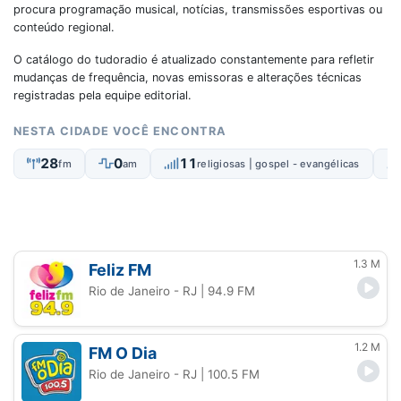
procura programação musical, notícias, transmissões esportivas ou
conteúdo regional.
O catálogo do tudoradio é atualizado constantemente para refletir
mudanças de frequência, novas emissoras e alterações técnicas
registradas pela equipe editorial.
NESTA CIDADE VOCÊ ENCONTRA
28
0
11
fm
am
religiosas | gospel - evangélicas
1.3 M
Feliz FM
Rio de Janeiro - RJ
| 94.9 FM
1.2 M
FM O Dia
Rio de Janeiro - RJ
| 100.5 FM