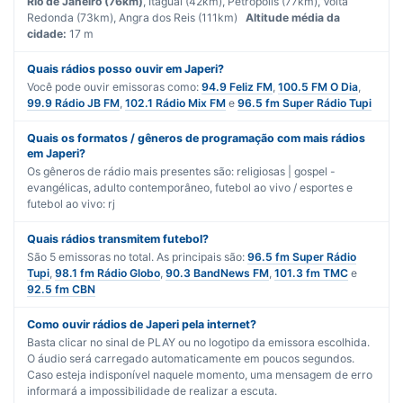
Rio de Janeiro (76km)
, Itaguaí (42km), Petrópolis (77km), Volta
Redonda (73km), Angra dos Reis (111km)
Altitude média da
cidade:
17 m
Quais rádios posso ouvir em Japeri?
Você pode ouvir emissoras como:
94.9 Feliz FM
,
100.5 FM O Dia
,
99.9 Rádio JB FM
,
102.1 Rádio Mix FM
e
96.5 fm Super Rádio Tupi
Quais os formatos / gêneros de programação com mais rádios
em Japeri?
Os gêneros de rádio mais presentes são:
religiosas | gospel -
evangélicas
,
adulto contemporâneo
,
futebol ao vivo / esportes
e
futebol ao vivo: rj
Quais rádios transmitem futebol?
São
5
emissoras no total. As principais são:
96.5 fm Super Rádio
Tupi
,
98.1 fm Rádio Globo
,
90.3 BandNews FM
,
101.3 fm TMC
e
92.5 fm CBN
Como ouvir rádios de Japeri pela internet?
Basta clicar no sinal de PLAY ou no logotipo da emissora escolhida.
O áudio será carregado automaticamente em poucos segundos.
Caso esteja indisponível naquele momento, uma mensagem de erro
informará a impossibilidade de realizar a escuta.