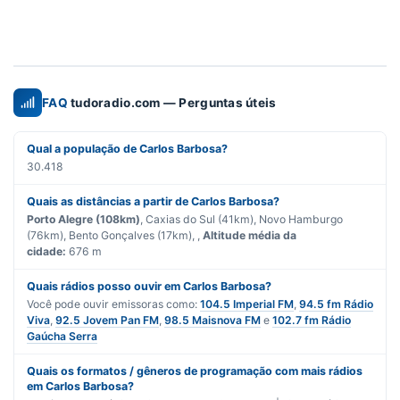
FAQ
tudoradio.com — Perguntas úteis
Qual a população de Carlos Barbosa?
30.418
Quais as distâncias a partir de Carlos Barbosa?
Porto Alegre (108km)
, Caxias do Sul (41km), Novo Hamburgo
(76km), Bento Gonçalves (17km), ,
Altitude média da
cidade:
676 m
Quais rádios posso ouvir em Carlos Barbosa?
Você pode ouvir emissoras como:
104.5 Imperial FM
,
94.5 fm Rádio
Viva
,
92.5 Jovem Pan FM
,
98.5 Maisnova FM
e
102.7 fm Rádio
Gaúcha Serra
Quais os formatos / gêneros de programação com mais rádios
em Carlos Barbosa?