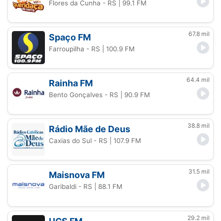
Flores da Cunha - RS
| 99.1 FM
67.8 mil
Spaço FM
Farroupilha - RS
| 100.9 FM
64.4 mil
Rainha FM
Bento Gonçalves - RS
| 90.9 FM
38.8 mil
Rádio Mãe de Deus
Caxias do Sul - RS
| 107.9 FM
31.5 mil
Maisnova FM
Garibaldi - RS
| 88.1 FM
29.2 mil