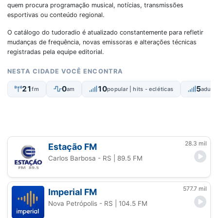
quem procura programação musical, notícias, transmissões
esportivas ou conteúdo regional.
O catálogo do tudoradio é atualizado constantemente para refletir
mudanças de frequência, novas emissoras e alterações técnicas
registradas pela equipe editorial.
NESTA CIDADE VOCÊ ENCONTRA
21
0
10
5
fm
am
popular | hits - ecléticas
adult
28.3 mil
Estação FM
Carlos Barbosa - RS
| 89.5 FM
577.7 mil
Imperial FM
Nova Petrópolis - RS
| 104.5 FM