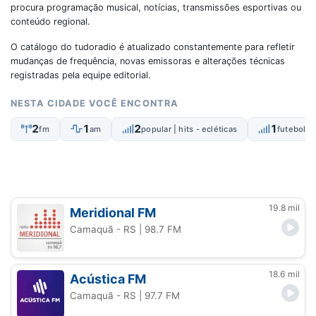
procura programação musical, notícias, transmissões esportivas ou
conteúdo regional.
O catálogo do tudoradio é atualizado constantemente para refletir
mudanças de frequência, novas emissoras e alterações técnicas
registradas pela equipe editorial.
NESTA CIDADE VOCÊ ENCONTRA
2
1
2
1
fm
am
popular | hits - ecléticas
futebol a
19.8 mil
Meridional FM
Camaquã - RS
| 98.7 FM
18.6 mil
Acústica FM
Camaquã - RS
| 97.7 FM