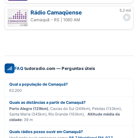
5.2 mil
Rádio Camaqüense
Camaquã - RS
| 1060 AM
FAQ
tudoradio.com — Perguntas úteis
Qual a população de Camaquã?
62.200
Quais as distâncias a partir de Camaquã?
Porto Alegre (129km)
, Caxias do Sul (249km), Pelotas (133km),
Santa Maria (345km), Rio Grande (193km),
Altitude média da
cidade:
39 m
Quais rádios posso ouvir em Camaquã?
Você pode ouvir emissoras como:
98.7 Meridional FM
,
97.7