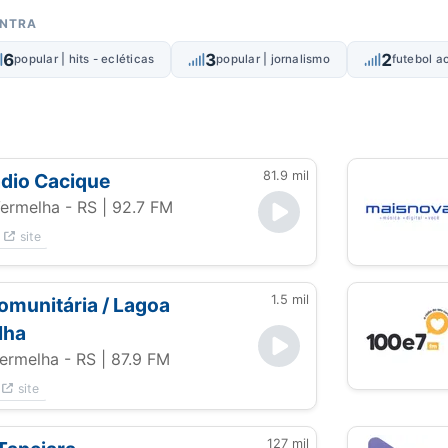
ONTRA
6
3
2
popular | hits - ecléticas
popular | jornalismo
futebol a
81.9 mil
dio Cacique
ermelha - RS
| 92.7 FM
site
1.5 mil
comunitária / Lagoa
lha
ermelha - RS
| 87.9 FM
site
127 mil