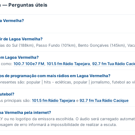
 — Perguntas úteis
oa Vermelha?
tir de Lagoa Vermelha?
xias do Sul (188km), Passo Fundo (101km), Bento Gonçalves (145km), Vaca
 em Lagoa Vermelha?
s como:
100.7 100e7 FM
,
101.5 fm Rádio Tapejara
,
92.7 fm Tua Rádio Cac
ros de programação com mais rádios em Lagoa Vermelha?
presentes são:
popular | hits - ecléticas
,
popular | jornalismo
,
futebol ao v
futebol?
s principais são:
101.5 fm Rádio Tapejara
e
92.7 fm Tua Rádio Cacique
oa Vermelha pela internet?
LAY ou no logotipo da emissora escolhida. O áudio será carregado autom
gem de erro informará a impossibilidade de realizar a escuta.