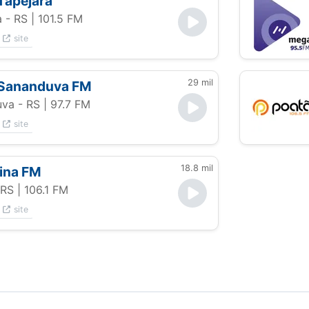
Tapejara
a - RS
| 101.5 FM
site
29 mil
 Sananduva FM
va - RS
| 97.7 FM
site
18.8 mil
lina FM
 RS
| 106.1 FM
site