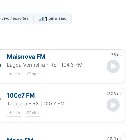
1
o vivo / esportes
jornalismo
25 mil
Maisnova FM
Lagoa Vermelha - RS
| 104.3 FM
info
site
127.8 mil
100e7 FM
Tapejara - RS
| 100.7 FM
info
site
42.5 mil