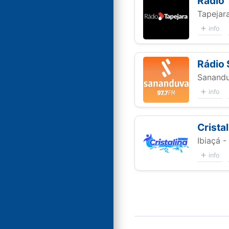
Rádio 
Tapejar
info
Rádio
Sanandu
info
Crista
Ibiaçá -
info