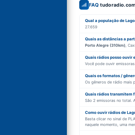
FAQ
tudoradio.com
Qual a população de Lag
27.659
Quais as distâncias a par
Porto Alegre (310km)
, Ca
Quais rádios posso ouvir
Você pode ouvir emissora
Quais os formatos / gêne
Os gêneros de rádio mais 
Quais rádios transmitem 
São
2
emissoras no total. A
Como ouvir rádios de Lag
Basta clicar no sinal de P
naquele momento, uma mensa