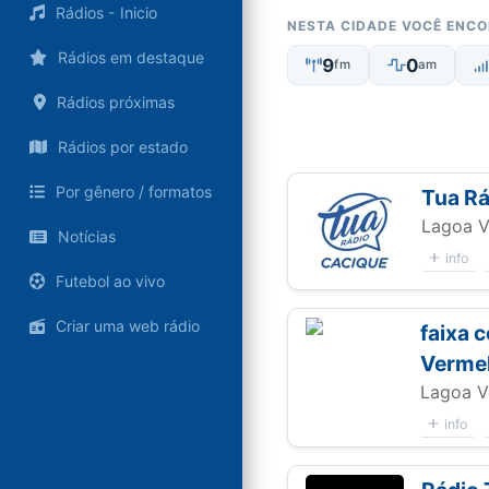
Rádios - Inicio
NESTA CIDADE VOCÊ ENC
Rádios em destaque
9
0
fm
am
Rádios próximas
Rádios por estado
Por gênero / formatos
Tua Rá
Lagoa V
Notícias
info
Futebol ao vivo
Criar uma web rádio
faixa 
Verme
Lagoa V
info