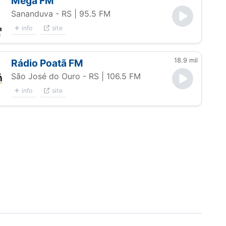
Mega FM
Sananduva - RS
| 95.5 FM
info
site
18.9 mil
Rádio Poatã FM
São José do Ouro - RS
| 106.5 FM
info
site