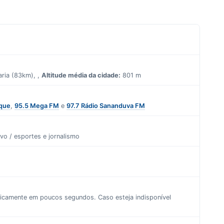
ria (83km), ,
Altitude média da cidade:
801 m
ique
,
95.5 Mega FM
e
97.7 Rádio Sananduva FM
ivo / esportes
e
jornalismo
aticamente em poucos segundos. Caso esteja indisponível