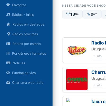
Favoritos
NESTA CIDADE VOCÊ ENC
18
0
fm
am
Rádios - Inicio
Rádios em destaque
Rádios próximas
Rádio 
Rádios por estado
Uruguai
Por gênero / formatos
info
Notícias
Charr
Futebol ao vivo
Uruguai
Criar uma web rádio
info
faixa 