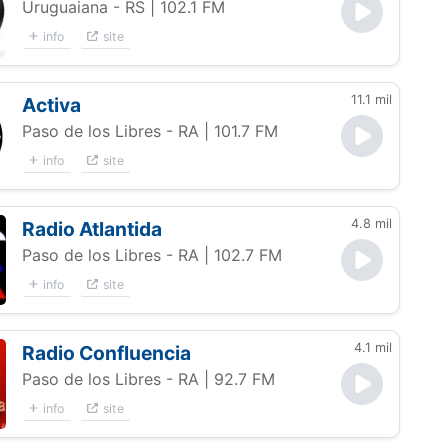
Uruguaiana - RS
| 102.1 FM
info
site
11.1 mil
Activa
Paso de los Libres - RA
| 101.7 FM
info
site
4.8 mil
Radio Atlantida
Paso de los Libres - RA
| 102.7 FM
info
site
4.1 mil
Radio Confluencia
Paso de los Libres - RA
| 92.7 FM
info
site