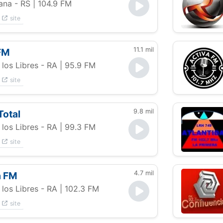
ana - RS
| 104.9 FM
site
11.1 mil
FM
los Libres - RA
| 95.9 FM
site
9.8 mil
Total
los Libres - RA
| 99.3 FM
site
4.7 mil
a FM
los Libres - RA
| 102.3 FM
site