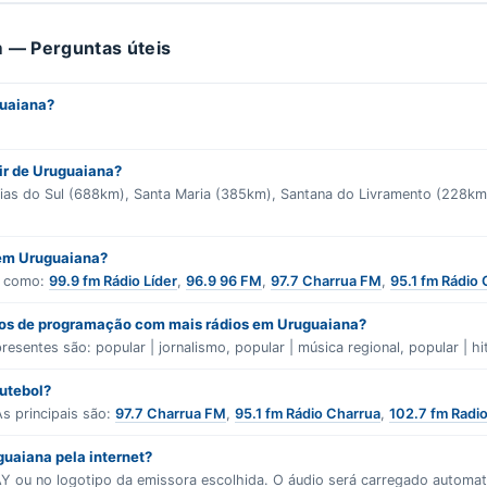
 — Perguntas úteis
guaiana?
tir de Uruguaiana?
xias do Sul (688km), Santa Maria (385km), Santana do Livramento (228
 em Uruguaiana?
s como:
99.9 fm Rádio Líder
,
96.9 96 FM
,
97.7 Charrua FM
,
95.1 fm Rádio
ros de programação com mais rádios em Uruguaiana?
presentes são:
popular | jornalismo
,
popular | música regional
,
popular | hi
futebol?
s principais são:
97.7 Charrua FM
,
95.1 fm Rádio Charrua
,
102.7 fm Radio
guaiana pela internet?
LAY ou no logotipo da emissora escolhida. O áudio será carregado autom