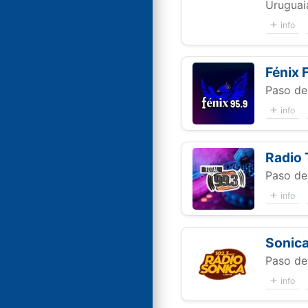
Uruguai
info
Fénix 
Paso de 
info
Radio 
Paso de 
info
Sonic
Paso de 
info