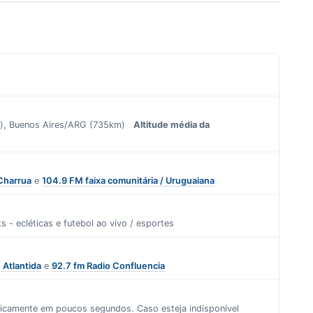
km), Buenos Aires/ARG (735km)
Altitude média da
 Charrua
e
104.9 FM faixa comunitária / Uruguaiana
ts - ecléticas
e
futebol ao vivo / esportes
 Atlantida
e
92.7 fm Radio Confluencia
aticamente em poucos segundos. Caso esteja indisponível