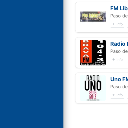
FM Lib
Paso de 
info
Radio 
Paso de 
info
Uno F
Paso de 
info