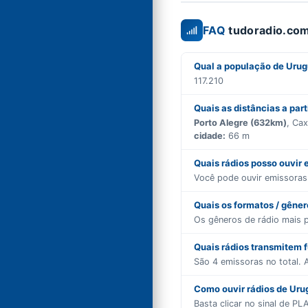
FAQ
tudoradio.com
Qual a população de Uru
117.210
Quais as distâncias a par
Porto Alegre (632km)
, Ca
cidade:
66 m
Quais rádios posso ouvir
Você pode ouvir emissora
Quais os formatos / gêne
Os gêneros de rádio mais 
Quais rádios transmitem 
São
4
emissoras no total. A
Como ouvir rádios de Uru
Basta clicar no sinal de P