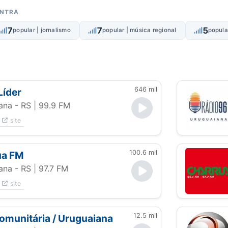
ONTRA
7
7
5
popular | jornalismo
popular | música regional
popular
646 mil
Líder
ana - RS
| 99.9 FM
site
100.6 mil
ua FM
ana - RS
| 97.7 FM
site
12.5 mil
comunitária / Uruguaiana