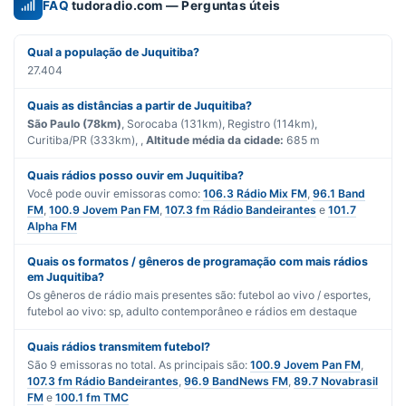
FAQ
tudoradio.com — Perguntas úteis
Qual a população de Juquitiba?
27.404
Quais as distâncias a partir de Juquitiba?
São Paulo (78km)
, Sorocaba (131km), Registro (114km),
Curitiba/PR (333km), ,
Altitude média da cidade:
685 m
Quais rádios posso ouvir em Juquitiba?
Você pode ouvir emissoras como:
106.3 Rádio Mix FM
,
96.1 Band
FM
,
100.9 Jovem Pan FM
,
107.3 fm Rádio Bandeirantes
e
101.7
Alpha FM
Quais os formatos / gêneros de programação com mais rádios
em Juquitiba?
Os gêneros de rádio mais presentes são:
futebol ao vivo / esportes
,
futebol ao vivo: sp
,
adulto contemporâneo
e
rádios em destaque
Quais rádios transmitem futebol?
São
9
emissoras no total. As principais são:
100.9 Jovem Pan FM
,
107.3 fm Rádio Bandeirantes
,
96.9 BandNews FM
,
89.7 Novabrasil
FM
e
100.1 fm TMC