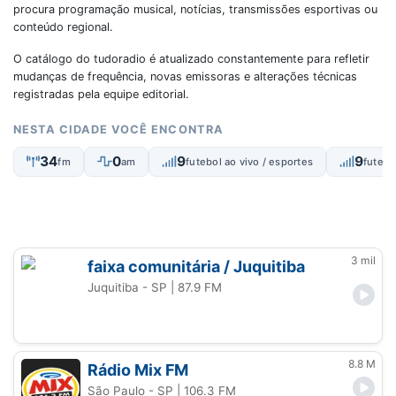
procura programação musical, notícias, transmissões esportivas ou
conteúdo regional.
O catálogo do tudoradio é atualizado constantemente para refletir
mudanças de frequência, novas emissoras e alterações técnicas
registradas pela equipe editorial.
NESTA CIDADE VOCÊ ENCONTRA
34
0
9
9
fm
am
futebol ao vivo / esportes
futebo
3 mil
faixa comunitária / Juquitiba
Juquitiba - SP
| 87.9 FM
8.8 M
Rádio Mix FM
São Paulo - SP
| 106.3 FM