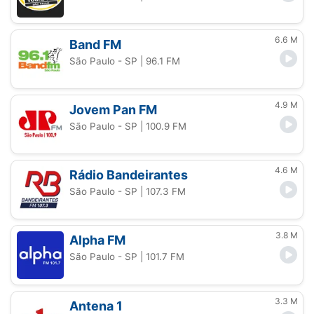
6.6 M
Band FM
São Paulo - SP
| 96.1 FM
4.9 M
Jovem Pan FM
São Paulo - SP
| 100.9 FM
4.6 M
Rádio Bandeirantes
São Paulo - SP
| 107.3 FM
3.8 M
Alpha FM
São Paulo - SP
| 101.7 FM
3.3 M
Antena 1