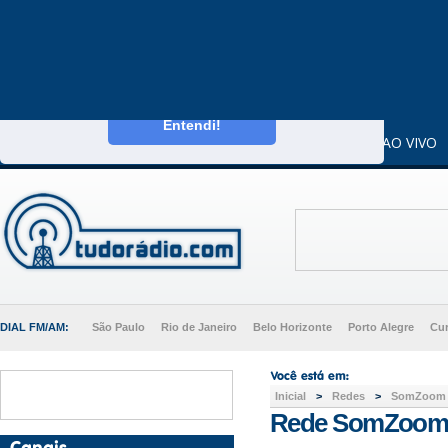
Este website usa cookies para melhorar a sua
experiência enquanto utilizador.
Saiba mais
Entendi!
CAPA
DIALS
RÁDIOS AO VIVO
DIAL FM/AM:
São Paulo
Rio de Janeiro
Belo Horizonte
Porto Alegre
Cur
Inicial
>
Redes
>
SomZoom 
Rede SomZoom 