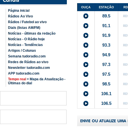
OUÇA
ESTAÇÃO
RD
Página inicial
89.5
Rádios Ao Vivo
Rádios / Futebol ao vivo
91.1
Dials (listas AM/FM)
Notícias - últimas da redação
91.9
Notícias - O Rádio hoje
93.3
Notícias - Tendências
Artigos / Colunas
94.9
Semana tudoradio.com
Redes de Rádios ao vivo
97.3
Newsletter tudoradio.com
APP tudoradio.com
97.5
Tempo real
> Mapa da Atualização -
Últimas do dial
98.5
106.1
106.5