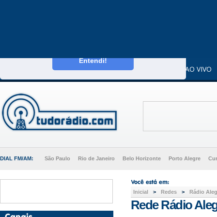
Este website usa cookies para melhorar a sua
experiência enquanto utilizador.
Saiba mais
Entendi!
CAPA
DIALS
RÁDIOS AO VIVO
DIAL FM/AM:
São Paulo
Rio de Janeiro
Belo Horizonte
Porto Alegre
Cur
Inicial
>
Redes
>
Rádio Aleg
Rede Rádio Aleg