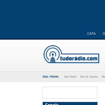
Este website usa cookies para melhorar a sua experiência 
CAPA
D
DIAL FM/AM:
São Paulo
Rio de Janeiro
Be