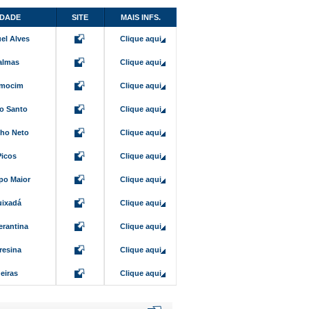
IDADE
SITE
MAIS INFS.
el Alves
Clique aqui
almas
Clique aqui
mocim
Clique aqui
jo Santo
Clique aqui
ho Neto
Clique aqui
Picos
Clique aqui
o Maior
Clique aqui
ixadá
Clique aqui
erantina
Clique aqui
resina
Clique aqui
eiras
Clique aqui