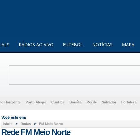
enquanto utilizador.
Saiba mais
IALS
RÁDIOS AO VIVO
FUTEBOL
NOTÍCIAS
MAPA
lo Horizonte
Porto Alegre
Curitiba
Brasília
Recife
Salvador
Fortaleza
Inicial
>
Redes
>
FM Meio Norte
Rede FM Meio Norte