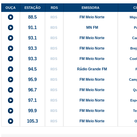
OUÇA
ESTAÇÃO
RDS
EMISSORA
C
88.5
FM Meio Norte
Migu
91.1
MN FM
P
93.1
FM Meio Norte
Ca
93.3
FM Meio Norte
Bre
93.3
FM Meio Norte
Coel
94.5
Rádio Grande FM
95.9
FM Meio Norte
Camp
96.7
FM Meio Norte
Qu
97.1
FM Meio Norte
Esp
99.9
FM Meio Norte
Te
105.3
FM Meio Norte
O